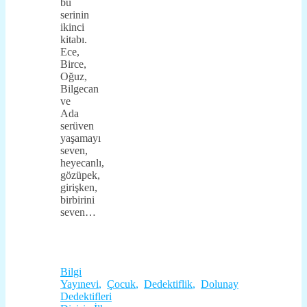
bu
serinin
ikinci
kitabı.
Ece,
Birce,
Oğuz,
Bilgecan
ve
Ada
serüven
yaşamayı
seven,
heyecanlı,
gözüpek,
girişken,
birbirini
seven…
Bilgi
Yayınevi
,
Çocuk
,
Dedektiflik
,
Dolunay
Dedektifleri