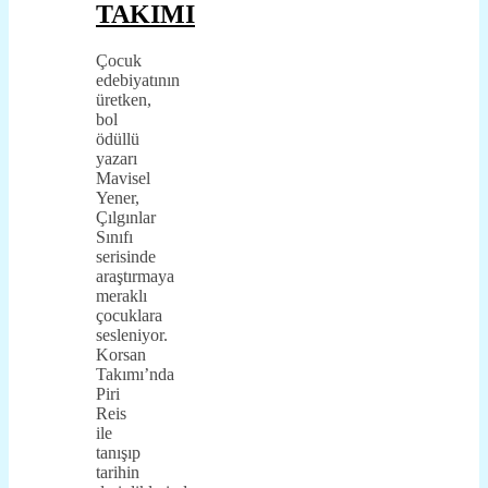
TAKIMI
Çocuk
edebiyatının
üretken,
bol
ödüllü
yazarı
Mavisel
Yener,
Çılgınlar
Sınıfı
serisinde
araştırmaya
meraklı
çocuklara
sesleniyor.
Korsan
Takımı’nda
Piri
Reis
ile
tanışıp
tarihin