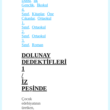
Dizisi
,
İlk
Gençlik
,
İlkokul
4.
Sınıf
,
Kitaplar
,
Öne
Çıkanlar
,
Ortaokul
1.
Sınıf
,
Ortaokul
2.
Sınıf
,
Ortaokul
3.
Sınıf
,
Roman
DOLUNAY
DEDEKTİFLERİ
1
/
İZ
PEŞİNDE
Çocuk
edebiyatının
üretken,