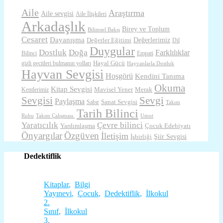
Aile
Araştırma
Aile sevgisi
Aile İlişkileri
Arkadaşlık
Birey ve Toplum
Bilimsel Bakış
Cesaret
Dayanışma
Değerlerimiz
Değerler Eğitimi
Dil
Duygular
Dostluk
Doğa
Farklılıklar
Bilinci
Empati
Hayal Gücü
gizli geçitleri bulmanın yolları
Hayvanlarla Dostluk
Hayvan Sevgisi
Hoşgörü
Kendini Tanıma
Okuma
Kitap Sevgisi
Mavisel Yener
Merak
Kentlerimiz
Sevgisi
Sevgi
Paylaşma
Sanat Sevgisi
Sabır
Takım
Tarih Bilinci
Ruhu
Takım Çalışması.
Umut
Yaratıcılık
Çevre bilinci
Yardımlaşma
Çocuk Edebiyatı
Önyargılar
Özgüven
İletişim
Şiir Sevgisi
İşbirliği
Dedektiflik
Kitaplar
,
Bilgi
Yayınevi
,
Çocuk
,
Dedektiflik
,
İlkokul
2.
Sınıf
,
İlkokul
3.