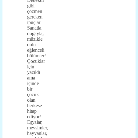
Dedektif
gibi
çözmen
gereken
ipuçları
Sanatla,
doğayla,
müzikle
dolu
eğlenceli
bölümler!
Çocuklar
için
yazıldı
ama
içinde
bir
çocuk
olan
herkese
hitap
ediyor!
Eşyalar,
mevsimler,
hayvanlar,