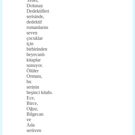
Yener,
Dolunay
Dedektifleri
serisinde,
dedektif
romanlarını
seven
çocuklar
için
birbirinden
heyecanlı
kitaplar
sunuyor.
Ölüler
Ormanı,
bu
serinin
beşinci kitabı.
Ece,
Birce,
Oğuz,
Bilgecan
ve
Ada
serüven