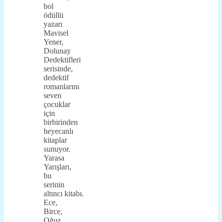
bol
ödüllü
yazarı
Mavisel
Yener,
Dolunay
Dedektifleri
serisinde,
dedektif
romanlarını
seven
çocuklar
için
birbirinden
heyecanlı
kitaplar
sunuyor.
Yarasa
Yarışları,
bu
serinin
altıncı kitabı.
Ece,
Birce,
Oğuz,