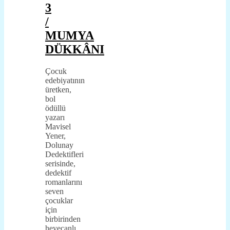
3
/
MUMYA
DÜKKÂNI
Çocuk
edebiyatının
üretken,
bol
ödüllü
yazarı
Mavisel
Yener,
Dolunay
Dedektifleri
serisinde,
dedektif
romanlarını
seven
çocuklar
için
birbirinden
heyecanlı