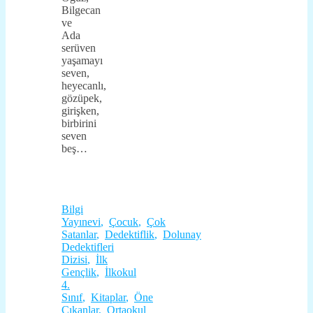
Bilgecan
ve
Ada
serüven
yaşamayı
seven,
heyecanlı,
gözüpek,
girişken,
birbirini
seven
beş…
Bilgi
Yayınevi
,
Çocuk
,
Çok
Satanlar
,
Dedektiflik
,
Dolunay
Dedektifleri
Dizisi
,
İlk
Gençlik
,
İlkokul
4.
Sınıf
,
Kitaplar
,
Öne
Çıkanlar
,
Ortaokul