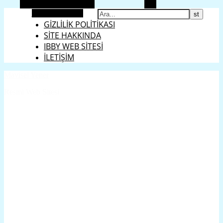
Alternatif kenar çubuğu
Ara
ENGLISH
Rastgele makale
GİZLİLİK POLİTİKASI
SİTE HAKKINDA
IBBY WEB SİTESİ
İLETİŞİM
Mavisel Yener
Resmi Web Sitesi