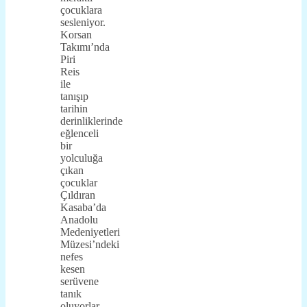
çocuklara
sesleniyor.
Korsan
Takımı’nda
Piri
Reis
ile
tanışıp
tarihin
derinliklerinde
eğlenceli
bir
yolculuğa
çıkan
çocuklar
Çıldıran
Kasaba’da
Anadolu
Medeniyetleri
Müzesi’ndeki
nefes
kesen
serüvene
tanık
oluyorlar.