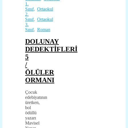
1.
Sınıf
,
Ortaokul
2.
Sınıf
,
Ortaokul
3.
Sınıf
,
Roman
DOLUNAY
DEDEKTİFLERİ
5
/
ÖLÜLER
ORMANI
Çocuk
edebiyatının
üretken,
bol
ödüllü
yazarı
Mavisel