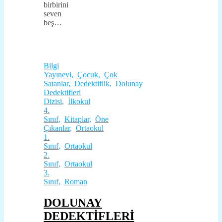
birbirini
seven
beş…
Bilgi
Yayınevi
,
Çocuk
,
Çok
Satanlar
,
Dedektiflik
,
Dolunay
Dedektifleri
Dizisi
,
İlkokul
4.
Sınıf
,
Kitaplar
,
Öne
Çıkanlar
,
Ortaokul
1.
Sınıf
,
Ortaokul
2.
Sınıf
,
Ortaokul
3.
Sınıf
,
Roman
DOLUNAY
DEDEKTİFLERİ