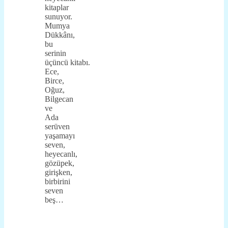
kitaplar
sunuyor.
Mumya
Dükkânı,
bu
serinin
üçüncü kitabı.
Ece,
Birce,
Oğuz,
Bilgecan
ve
Ada
serüven
yaşamayı
seven,
heyecanlı,
gözüpek,
girişken,
birbirini
seven
beş…