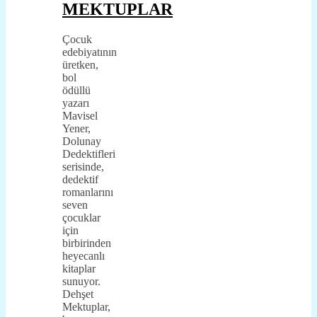
MEKTUPLAR
Çocuk
edebiyatının
üretken,
bol
ödüllü
yazarı
Mavisel
Yener,
Dolunay
Dedektifleri
serisinde,
dedektif
romanlarını
seven
çocuklar
için
birbirinden
heyecanlı
kitaplar
sunuyor.
Dehşet
Mektuplar,