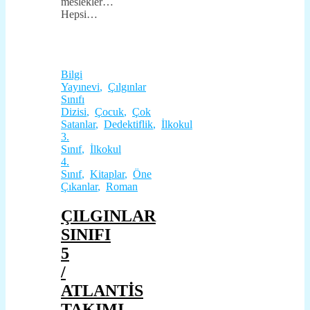
meslekler…
Hepsi…
Bilgi
Yayınevi
,
Çılgınlar
Sınıfı
Dizisi
,
Çocuk
,
Çok
Satanlar
,
Dedektiflik
,
İlkokul
3.
Sınıf
,
İlkokul
4.
Sınıf
,
Kitaplar
,
Öne
Çıkanlar
,
Roman
ÇILGINLAR
SINIFI
5
/
ATLANTİS
TAKIMI