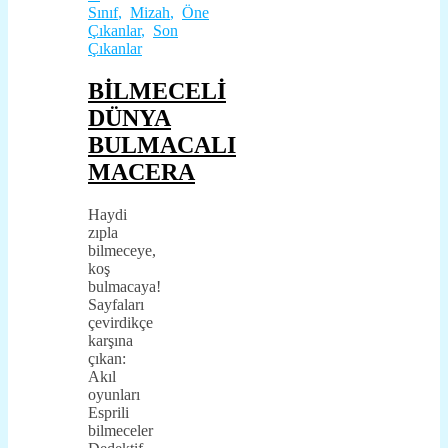
Sınıf
,
Mizah
,
Öne
Çıkanlar
,
Son
Çıkanlar
BİLMECELİ
DÜNYA
BULMACALI
MACERA
Haydi
zıpla
bilmeceye,
koş
bulmacaya!
Sayfaları
çevirdikçe
karşına
çıkan:
Akıl
oyunları
Esprili
bilmeceler