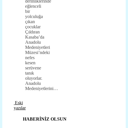
derinliklerinde
eğlenceli
bir
yolculuğa
çıkan
çocuklar
Çıldıran
Kasaba’da
Anadolu
Medeniyetleri
Müzesi’ndeki
nefes
kesen
serüvene
tanık
oluyorlar.
Anadolu
Medeniyetlerini…
Eski
yazılar
HABERİNİZ OLSUN