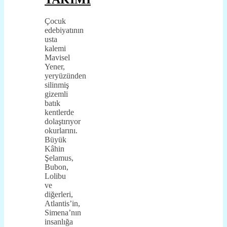
Çocuk
edebiyatının
usta
kalemi
Mavisel
Yener,
yeryüzünden
silinmiş
gizemli
batık
kentlerde
dolaştırıyor
okurlarını.
Büyük
Kâhin
Şelamus,
Bubon,
Lolibu
ve
diğerleri,
Atlantis’in,
Simena’nın
insanlığa