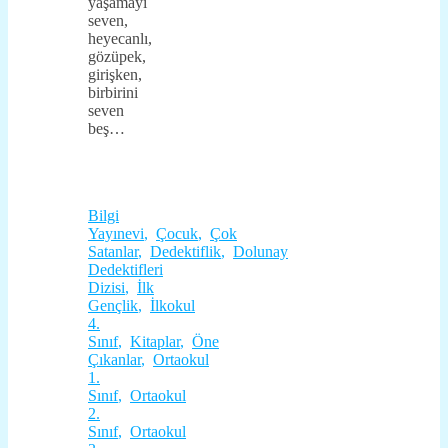
yaşamayı
seven,
heyecanlı,
gözüpek,
girişken,
birbirini
seven
beş…
Bilgi
Yayınevi
,
Çocuk
,
Çok
Satanlar
,
Dedektiflik
,
Dolunay
Dedektifleri
Dizisi
,
İlk
Gençlik
,
İlkokul
4.
Sınıf
,
Kitaplar
,
Öne
Çıkanlar
,
Ortaokul
1.
Sınıf
,
Ortaokul
2.
Sınıf
,
Ortaokul