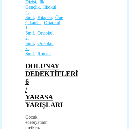
Dizisi
,
İlk
Gençlik
,
İlkokul
4.
Sınıf
,
Kitaplar
,
Öne
Çıkanlar
,
Ortaokul
1.
Sınıf
,
Ortaokul
2.
Sınıf
,
Ortaokul
3.
Sınıf
,
Roman
DOLUNAY
DEDEKTİFLERİ
6
/
YARASA
YARIŞLARI
Çocuk
edebiyatının
üretken,