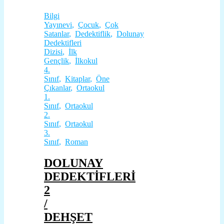
Bilgi
Yayınevi
,
Çocuk
,
Çok
Satanlar
,
Dedektiflik
,
Dolunay
Dedektifleri
Dizisi
,
İlk
Gençlik
,
İlkokul
4.
Sınıf
,
Kitaplar
,
Öne
Çıkanlar
,
Ortaokul
1.
Sınıf
,
Ortaokul
2.
Sınıf
,
Ortaokul
3.
Sınıf
,
Roman
DOLUNAY
DEDEKTİFLERİ
2
/
DEHŞET