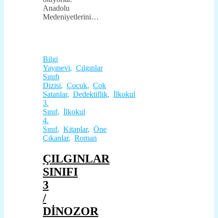
Anadolu
Medeniyetlerini…
Bilgi
Yayınevi
,
Çılgınlar
Sınıfı
Dizisi
,
Çocuk
,
Çok
Satanlar
,
Dedektiflik
,
İlkokul
3.
Sınıf
,
İlkokul
4.
Sınıf
,
Kitaplar
,
Öne
Çıkanlar
,
Roman
ÇILGINLAR
SINIFI
3
/
DİNOZOR