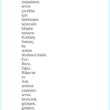
romanlarını
seven
çocuklar
için
birbirinden
heyecanlı
kitaplar
sunuyor.
Korkunç
Satranç,
bu
serinin
dördüncü kitabı.
Ece,
Birce,
Oğuz,
Bilgecan
ve
Ada
serüven
yaşamayı
seven,
heyecanlı,
gözüpek,
girişken,