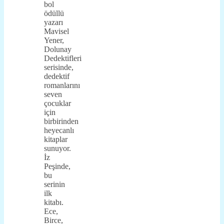
bol
ödüllü
yazarı
Mavisel
Yener,
Dolunay
Dedektifleri
serisinde,
dedektif
romanlarını
seven
çocuklar
için
birbirinden
heyecanlı
kitaplar
sunuyor.
İz
Peşinde,
bu
serinin
ilk
kitabı.
Ece,
Birce,