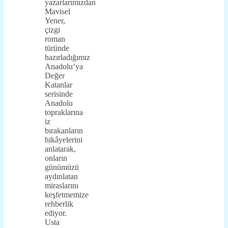
yazarlarımızdan
Mavisel
Yener,
çizgi
roman
türünde
hazırladığımız
Anadolu’ya
Değer
Katanlar
serisinde
Anadolu
topraklarına
iz
bırakanların
hikâyelerini
anlatarak,
onların
günümüzü
aydınlatan
miraslarını
keşfetmemize
rehberlik
ediyor.
Usta