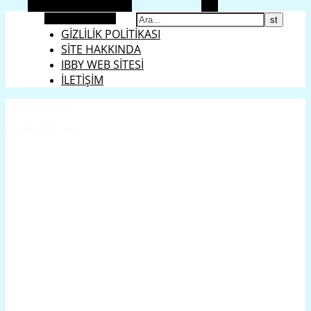
Alternatif kenar çubuğu
Ara
ENGLISH
Rastgele makale
GİZLİLİK POLİTİKASI
SİTE HAKKINDA
IBBY WEB SİTESİ
İLETİŞİM
Mavisel Yener
Resmi Web Sitesi