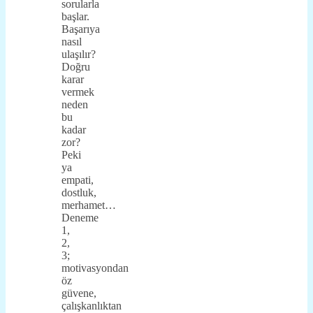
sorularla
başlar.
Başarıya
nasıl
ulaşılır?
Doğru
karar
vermek
neden
bu
kadar
zor?
Peki
ya
empati,
dostluk,
merhamet…
Deneme
1,
2,
3;
motivasyondan
öz
güvene,
çalışkanlıktan