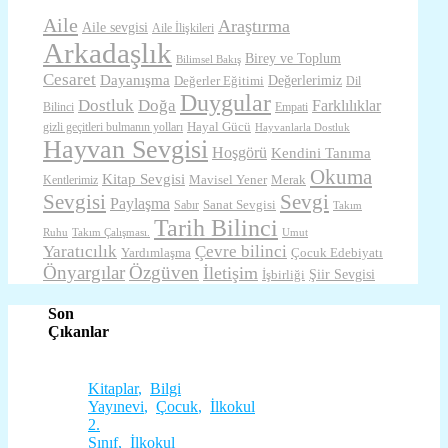
Aile
Araştırma
Aile sevgisi
Aile İlişkileri
Arkadaşlık
Birey ve Toplum
Bilimsel Bakış
Cesaret
Dayanışma
Değerlerimiz
Değerler Eğitimi
Dil
Duygular
Dostluk
Doğa
Farklılıklar
Bilinci
Empati
Hayal Gücü
gizli geçitleri bulmanın yolları
Hayvanlarla Dostluk
Hayvan Sevgisi
Hoşgörü
Kendini Tanıma
Okuma
Kitap Sevgisi
Mavisel Yener
Merak
Kentlerimiz
Sevgisi
Sevgi
Paylaşma
Sanat Sevgisi
Sabır
Takım
Tarih Bilinci
Ruhu
Takım Çalışması.
Umut
Yaratıcılık
Çevre bilinci
Yardımlaşma
Çocuk Edebiyatı
Önyargılar
Özgüven
İletişim
Şiir Sevgisi
İşbirliği
Son
Çıkanlar
Kitaplar
,
Bilgi
Yayınevi
,
Çocuk
,
İlkokul
2.
Sınıf
,
İlkokul