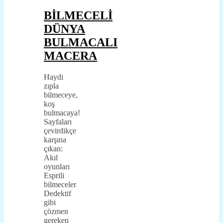
BİLMECELİ
DÜNYA
BULMACALI
MACERA
Haydi
zıpla
bilmeceye,
koş
bulmacaya!
Sayfaları
çevirdikçe
karşına
çıkan:
Akıl
oyunları
Esprili
bilmeceler
Dedektif
gibi
çözmen
gereken