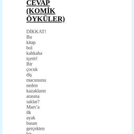
CEVAP
(KOMİK
ÖYKÜLER)
DİKKAT!
Bu
kitap
bol
kahkaha
içerir!
Bir
çocuk
diş
macununu
neden
kazakların
arasına
saklar?
Mars’a
ilk
ayak
basan
gerçekten
bir