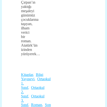
Çırpan’ın
yaktığı
meşaleyi
günümüz
çocuklarına
taşıyan,
ilham
verici
bir
roman.
Atatürk’ün
izinden
yürüyerek…
Kitaplar
,
Bilgi
Yayınevi
,
Ortaokul
1.
Sınıf
,
Ortaokul
2.
Sınıf
,
Ortaokul
3.
Sınıf
,
Roman
,
Son