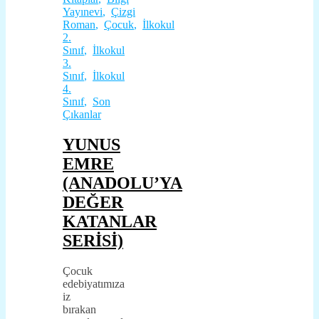
Yayınevi
,
Çizgi
Roman
,
Çocuk
,
İlkokul
2.
Sınıf
,
İlkokul
3.
Sınıf
,
İlkokul
4.
Sınıf
,
Son
Çıkanlar
YUNUS
EMRE
(ANADOLU’YA
DEĞER
KATANLAR
SERİSİ)
Çocuk
edebiyatımıza
iz
bırakan