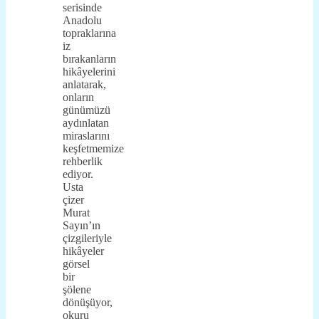
serisinde
Anadolu
topraklarına
iz
bırakanların
hikâyelerini
anlatarak,
onların
günümüzü
aydınlatan
miraslarını
keşfetmemize
rehberlik
ediyor.
Usta
çizer
Murat
Sayın’ın
çizgileriyle
hikâyeler
görsel
bir
şölene
dönüşüyor,
okuru