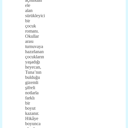
açısından
ele
alan
sürükleyici
bir
çocuk
romanı.
Okullar
arası
turnuvaya
hazırlanan
çocukların
yaşadığı
heyecan,
Tuna’nın
bulduğu
gizemli
şifreli
notlarla
farklı
bir
boyut
kazanır.
Hikâye
boyunca