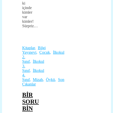
ki
içinde
kimler
var
kimler!
Sürpriz…
Kitaplar
,
Bilgi
Yayınevi
,
Çocuk
,
İlkokul
2.
Sınıf
,
İlkokul
3.
Sınıf
,
İlkokul
4.
Sınıf
,
Mizah
,
Öykü
,
Son
Çıkanlar
BİR
SORU
BİN