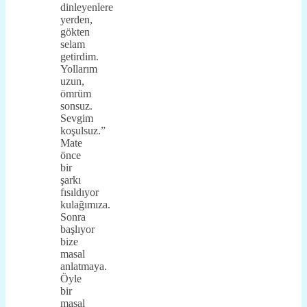
dinleyenlere
yerden,
gökten
selam
getirdim.
Yollarım
uzun,
ömrüm
sonsuz.
Sevgim
koşulsuz.”
Mate
önce
bir
şarkı
fısıldıyor
kulağımıza.
Sonra
başlıyor
bize
masal
anlatmaya.
Öyle
bir
masal