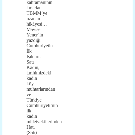
kahramanının
tarladan
TBMM’ye
uzanan
hikâyesi…
Mavisel
Yener’in
yazdığı
Cumhuriyetin
İlk
Işıkları:
Satı
Kadın,
tarihimizdeki
kadın
köy
muhtarlarından
ve
Türkiye
Cumhuriyeti’nin
ilk
kadın
milletvekillerinden
Hatı
(Satı)