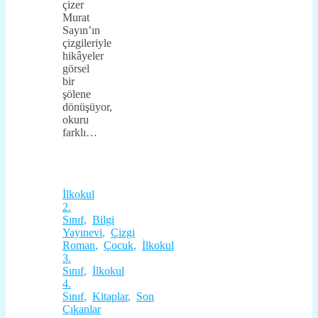
çizer
Murat
Sayın’ın
çizgileriyle
hikâyeler
görsel
bir
şölene
dönüşüyor,
okuru
farklı…
İlkokul
2.
Sınıf
,
Bilgi
Yayınevi
,
Çizgi
Roman
,
Çocuk
,
İlkokul
3.
Sınıf
,
İlkokul
4.
Sınıf
,
Kitaplar
,
Son
Çıkanlar