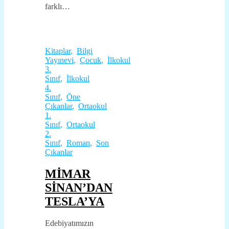
farklı…
Kitaplar
,
Bilgi
Yayınevi
,
Çocuk
,
İlkokul
3.
Sınıf
,
İlkokul
4.
Sınıf
,
Öne
Çıkanlar
,
Ortaokul
1.
Sınıf
,
Ortaokul
2.
Sınıf
,
Roman
,
Son
Çıkanlar
MİMAR
SİNAN’DAN
TESLA’YA
Edebiyatımızın