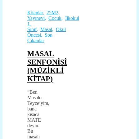
Kitaplar
,
25M2
Yayınevi
,
Çocuk
,
İlkokul
1.
Sınıf
,
Masal
,
Okul
Öncesi
,
Son
Çıkanlar
MASAL
SENFONİSİ
(MÜZİKLİ
KİTAP)
“Ben
Masalcı
Teyze’yim,
bana
kısaca
MATE
deyin.
Bu
masalı