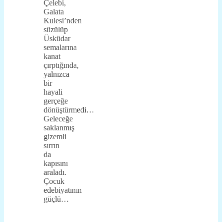
Çelebi,
Galata
Kulesi’nden
süzülüp
Üsküdar
semalarına
kanat
çırptığında,
yalnızca
bir
hayali
gerçeğe
dönüştürmedi…
Geleceğe
saklanmış
gizemli
sırrın
da
kapısını
araladı.
Çocuk
edebiyatının
güçlü…