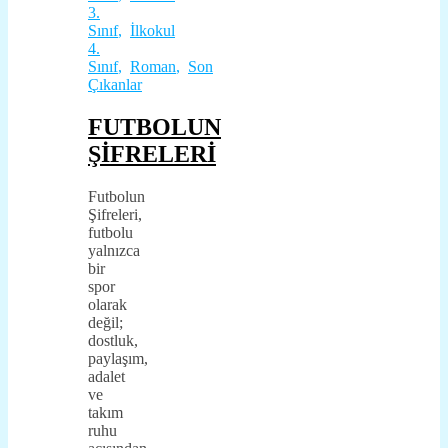
3.
Sınıf
,
İlkokul
4.
Sınıf
,
Roman
,
Son
Çıkanlar
FUTBOLUN
ŞİFRELERİ
Futbolun
Şifreleri,
futbolu
yalnızca
bir
spor
olarak
değil;
dostluk,
paylaşım,
adalet
ve
takım
ruhu