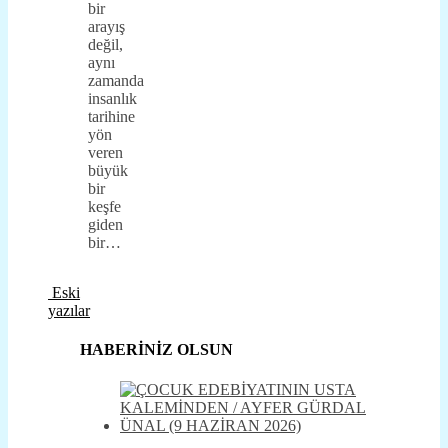
bir
arayış
değil,
aynı
zamanda
insanlık
tarihine
yön
veren
büyük
bir
keşfe
giden
bir…
Eski
yazılar
HABERİNİZ OLSUN