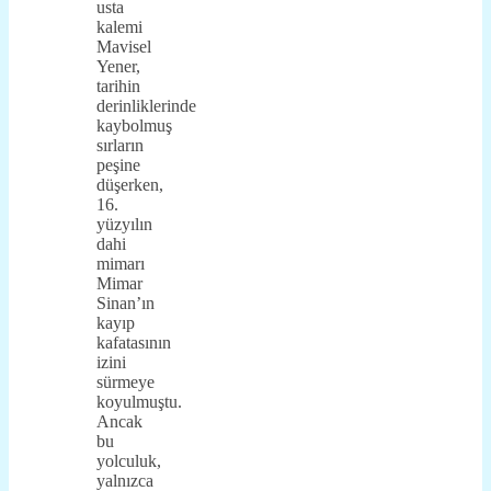
usta
kalemi
Mavisel
Yener,
tarihin
derinliklerinde
kaybolmuş
sırların
peşine
düşerken,
16.
yüzyılın
dahi
mimarı
Mimar
Sinan’ın
kayıp
kafatasının
izini
sürmeye
koyulmuştu.
Ancak
bu
yolculuk,
yalnızca