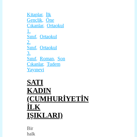
Kitaplar
,
İlk
Gençlik
,
Öne
Çıkanlar
,
Ortaokul
1.
Sınıf
,
Ortaokul
2.
Sınıf
,
Ortaokul
3.
Sınıf
,
Roman
,
Son
Çıkanlar
,
Tudem
Yayınevi
SATI
KADIN
(CUMHURİYETİN
İLK
IŞIKLARI)
Bir
halk