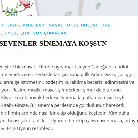
,
,
,
,
1. SINIF
KITAPLAR
MASAL
OKUL ÖNCESI
ÖNE
,
,
,
R
ÖYKÜ
ŞIIR
SON ÇIKANLAR
 SEVENLER SİNEMAYA KOŞSUN
nden şiirli bir masal. Filmde oynamak isteyen Canoğlan kendini
me emek veren herkesle tanışır. Sanata İlk Adım Dizisi, çocuğu
gularını geliştirmesini, özdeşim kurabilme becerisi edinmesini ve
liyor. Resim, müzik, masal, şiir derken, şimdi de okurunu
bekliyor küçük büyük herkesi. Sinemada patlamış mısır keyfi
bu kitabı elinize. Bir sinema perdesinde gördüğünüz hareketli
 bir filmin ardında nasıl bir ekip olduğunu keşfedin. Kim daha
ın, hepsi şaka tabii ki… Uyumlu bir ekip çalışması olmasa, ortaya
ziyi Esra Uygun resimledi.