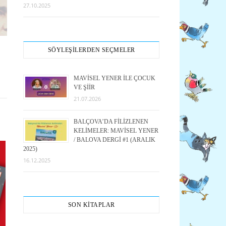
27.10.2025
SÖYLEŞİLERDEN SEÇMELER
MAVİSEL YENER İLE ÇOCUK
VE ŞİİR
21.07.2026
BALÇOVA’DA FİLİZLENEN
KELİMELER: MAVİSEL YENER
/ BALOVA DERGİ #1 (ARALIK
2025)
16.12.2025
SON KİTAPLAR