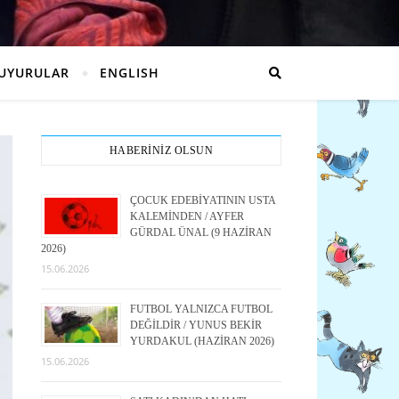
UYURULAR
ENGLISH
HABERİNİZ OLSUN
ÇOCUK EDEBİYATININ USTA
KALEMİNDEN / AYFER
GÜRDAL ÜNAL (9 HAZİRAN
2026)
15.06.2026
FUTBOL YALNIZCA FUTBOL
DEĞİLDİR / YUNUS BEKİR
YURDAKUL (HAZİRAN 2026)
15.06.2026