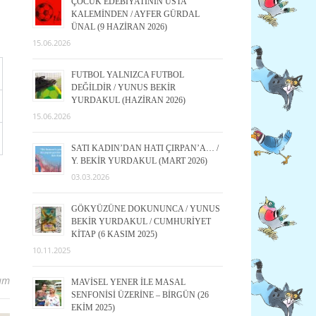
ÇOCUK EDEBİYATININ USTA
KALEMİNDEN / AYFER GÜRDAL
ÜNAL (9 HAZİRAN 2026)
15.06.2026
FUTBOL YALNIZCA FUTBOL
DEĞİLDİR / YUNUS BEKİR
YURDAKUL (HAZİRAN 2026)
15.06.2026
SATI KADIN’DAN HATI ÇIRPAN’A… /
Y. BEKİR YURDAKUL (MART 2026)
03.03.2026
GÖKYÜZÜNE DOKUNUNCA / YUNUS
BEKİR YURDAKUL / CUMHURİYET
KİTAP (6 KASIM 2025)
10.11.2025
um
MAVİSEL YENER İLE MASAL
SENFONİSİ ÜZERİNE – BİRGÜN (26
EKİM 2025)