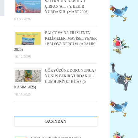
SATI KADIN’DAN HATI
ÇIRPAN’A… / Y. BEKİR
YURDAKUL (MART 2026)
03.03.2026
BALÇOVA’DA FİLİZLENEN
KELİMELER: MAVİSEL YENER
/ BALOVA DERGİ #1 (ARALIK
2025)
16.12.2025
GÖKYÜZÜNE DOKUNUNCA /
YUNUS BEKİR YURDAKUL /
CUMHURİYET KİTAP (6
KASIM 2025)
10.11.2025
BASINDAN