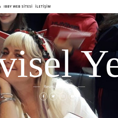
A
IBBY WEB SİTESİ
İLETİŞİM
isel Y
Resmi Web Sitesi