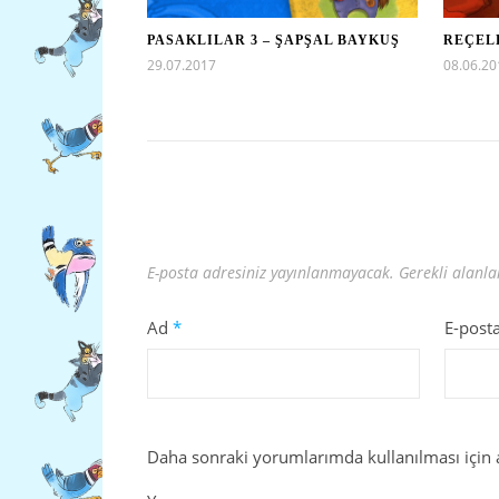
PASAKLILAR 3 – ŞAPŞAL BAYKUŞ
REÇELL
29.07.2017
08.06.20
E-posta adresiniz yayınlanmayacak.
Gerekli alanl
Ad
*
E-post
Daha sonraki yorumlarımda kullanılması için a