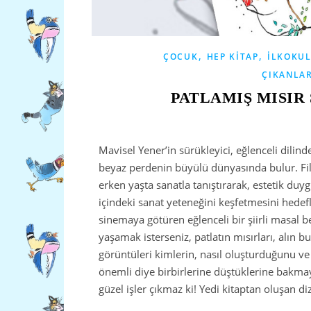
,
,
ÇOCUK
HEP KITAP
İLKOKUL 
ÇIKANLA
PATLAMIŞ MISIR
Mavisel Yener’in sürükleyici, eğlenceli dili
beyaz perdenin büyülü dünyasında bulur. Fil
erken yaşta sanatla tanıştırarak, estetik duy
içindeki sanat yeteneğini keşfetmesini hedef
sinemaya götüren eğlenceli bir şiirli masal 
yaşamak isterseniz, patlatın mısırları, alın 
görüntüleri kimlerin, nasıl oluşturduğunu ve
önemli diye birbirlerine düştüklerine bakmay
güzel işler çıkmaz ki! Yedi kitaptan oluşan di