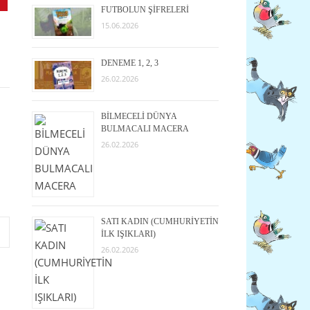
FUTBOLUN ŞİFRELERİ
15.06.2026
DENEME 1, 2, 3
26.02.2026
BİLMECELİ DÜNYA
BULMACALI MACERA
26.02.2026
SATI KADIN (CUMHURİYETİN
İLK IŞIKLARI)
26.02.2026