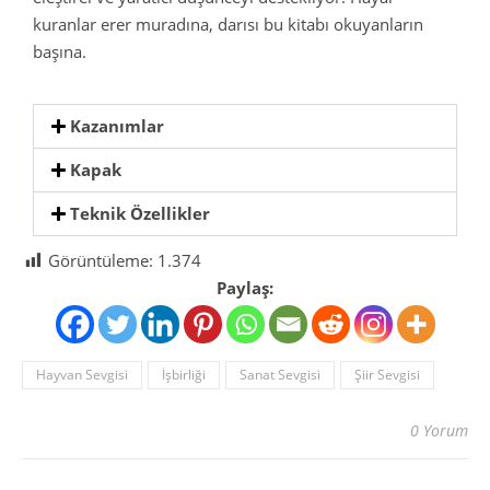
kuranlar erer muradına, darısı bu kitabı okuyanların
başına.
Kazanımlar
Kapak
Teknik Özellikler
Görüntüleme:
1.374
Paylaş:
Hayvan Sevgisi
İşbirliği
Sanat Sevgisi
Şiir Sevgisi
0 Yorum