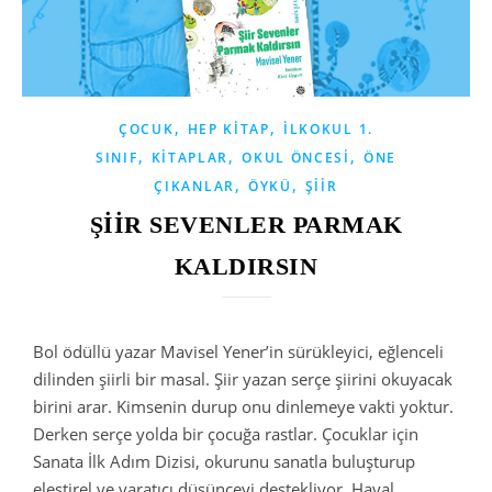
,
,
ÇOCUK
HEP KITAP
İLKOKUL 1.
,
,
,
SINIF
KITAPLAR
OKUL ÖNCESI
ÖNE
,
,
ÇIKANLAR
ÖYKÜ
ŞIIR
ŞİİR SEVENLER PARMAK
KALDIRSIN
Bol ödüllü yazar Mavisel Yener’in sürükleyici, eğlenceli
dilinden şiirli bir masal. Şiir yazan serçe şiirini okuyacak
birini arar. Kimsenin durup onu dinlemeye vakti yoktur.
Derken serçe yolda bir çocuğa rastlar. Çocuklar için
Sanata İlk Adım Dizisi, okurunu sanatla buluşturup
eleştirel ve yaratıcı düşünceyi destekliyor. Hayal