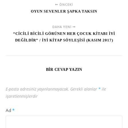
ÖNCEKI
OYUN SEVENLER ŞAPKA TAKSIN
DAHA YENI
“CİCİLİ BİCİLİ GÖRÜNEN HER ÇOCUK KİTABI İYİ
DEĞİLDİR” / İYİ KİTAP SÖYLEŞİSİ (KASIM 2017)
BIR CEVAP YAZIN
E-posta adresiniz yayınlanmayacak.
Gerekli alanlar
*
ile
işaretlenmişlerdir
Ad
*