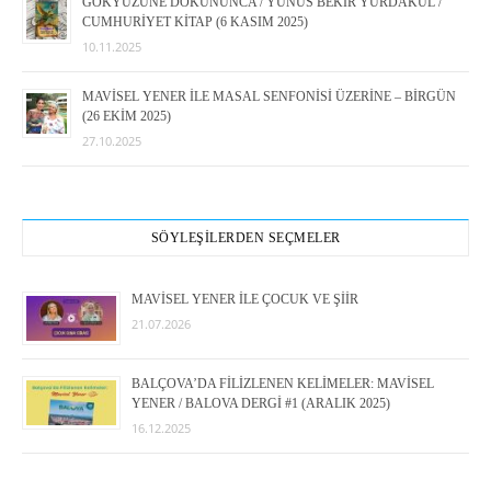
GÖKYÜZÜNE DOKUNUNCA / YUNUS BEKİR YURDAKUL /
CUMHURİYET KİTAP (6 KASIM 2025)
10.11.2025
MAVİSEL YENER İLE MASAL SENFONİSİ ÜZERİNE – BİRGÜN
(26 EKİM 2025)
27.10.2025
SÖYLEŞİLERDEN SEÇMELER
MAVİSEL YENER İLE ÇOCUK VE ŞİİR
21.07.2026
BALÇOVA’DA FİLİZLENEN KELİMELER: MAVİSEL
YENER / BALOVA DERGİ #1 (ARALIK 2025)
16.12.2025