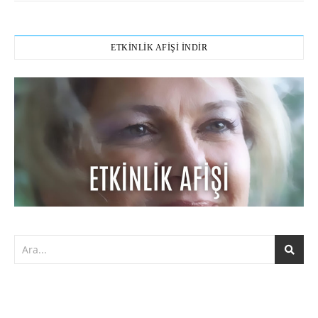
ETKİNLİK AFİŞİ İNDİR