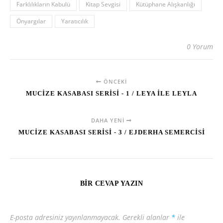
Farklılıkların Kabulü
Kitap Sevgisi
Kütüphane Alışkanlığı
Önyargılar
Yaratıcılık
0 Yorum
ÖNCEKI
MUCİZE KASABASI SERİSİ - 1 / LEYA İLE LEYLA
DAHA YENI
MUCİZE KASABASI SERİSİ - 3 / EJDERHA SEMERCİSİ
BIR CEVAP YAZIN
E-posta adresiniz yayınlanmayacak.
Gerekli alanlar
*
ile