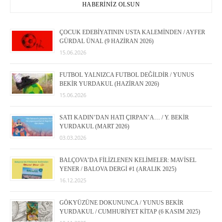
HABERİNİZ OLSUN
ÇOCUK EDEBİYATININ USTA KALEMİNDEN / AYFER
GÜRDAL ÜNAL (9 HAZİRAN 2026)
15.06.2026
FUTBOL YALNIZCA FUTBOL DEĞİLDİR / YUNUS
BEKİR YURDAKUL (HAZİRAN 2026)
15.06.2026
SATI KADIN’DAN HATI ÇIRPAN’A… / Y. BEKİR
YURDAKUL (MART 2026)
03.03.2026
BALÇOVA’DA FİLİZLENEN KELİMELER: MAVİSEL
YENER / BALOVA DERGİ #1 (ARALIK 2025)
16.12.2025
GÖKYÜZÜNE DOKUNUNCA / YUNUS BEKİR
YURDAKUL / CUMHURİYET KİTAP (6 KASIM 2025)