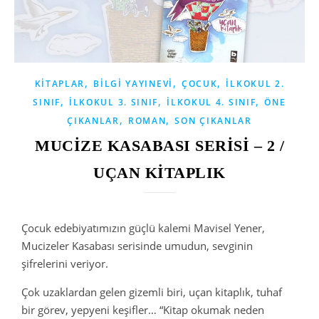
,
,
,
KITAPLAR
BILGI YAYINEVI
ÇOCUK
İLKOKUL 2.
,
,
,
SINIF
İLKOKUL 3. SINIF
İLKOKUL 4. SINIF
ÖNE
,
,
ÇIKANLAR
ROMAN
SON ÇIKANLAR
MUCİZE KASABASI SERİSİ – 2 /
UÇAN KİTAPLIK
Çocuk edebiyatımızın güçlü kalemi Mavisel Yener,
Mucizeler Kasabası serisinde umudun, sevginin
şifrelerini veriyor.
Çok uzaklardan gelen gizemli biri, uçan kitaplık, tuhaf
bir görev, yepyeni keşifler… “Kitap okumak neden