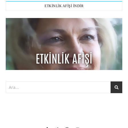
ETKİNLİK AFİŞİ İNDİR