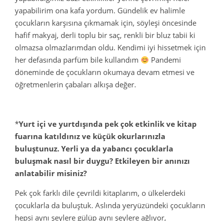
yapabilirim ona kafa yordum. Gündelik ev halimle
çocukların karşısına çıkmamak için, söyleşi öncesinde
hafif makyaj, derli toplu bir saç, renkli bir bluz tabii ki
olmazsa olmazlarımdan oldu. Kendimi iyi hissetmek için
her defasında parfüm bile kullandım
Pandemi
döneminde de çocukların okumaya devam etmesi ve
öğretmenlerin çabaları alkışa değer.
*
Yurt içi ve yurtdışında pek çok etkinlik ve kitap
fuarına katıldınız ve küçük okurlarınızla
buluştunuz. Yerli ya da yabancı çocuklarla
buluşmak nasıl bir duygu? Etkileyen bir anınızı
anlatabilir misiniz?
Pek çok farklı dile çevrildi kitaplarım, o ülkelerdeki
çocuklarla da buluştuk. Aslında yeryüzündeki çocukların
hepsi aynı şeylere gülüp aynı şeylere ağlıyor,