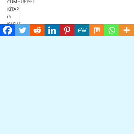
MAVİSEL YENER İLE MASAL SENFONİSİ ÜZERİNE – BİRGÜN
(26 EKİM 2025)
27.10.2025