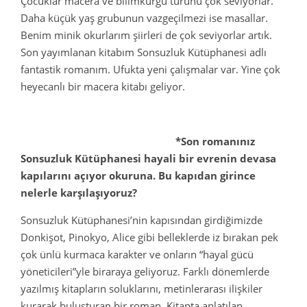
Çocuklar macera ve bilimkurgu türünü çok seviyorlar.
Daha küçük yaş grubunun vazgeçilmezi ise masallar.
Benim minik okurlarım şiirleri de çok seviyorlar artık.
Son yayımlanan kitabım Sonsuzluk Kütüphanesi adlı
fantastik romanım. Ufukta yeni çalışmalar var. Yine çok
heyecanlı bir macera kitabı geliyor.
*Son romanınız
Sonsuzluk Kütüphanesi
hayali bir evrenin devasa
kapılarını açıyor okuruna. Bu kapıdan girince
nelerle karşılaşıyoruz?
Sonsuzluk Kütüphanesi’nin kapısından girdiğimizde
Donkişot, Pinokyo, Alice gibi belleklerde iz bırakan pek
çok ünlü kurmaca karakter ve onların “hayal gücü
yöneticileri”yle biraraya geliyoruz. Farklı dönemlerde
yazılmış kitapların soluklarını, metinlerarası ilişkiler
kurarak buluşturan bir roman. Kitapta anlatılan