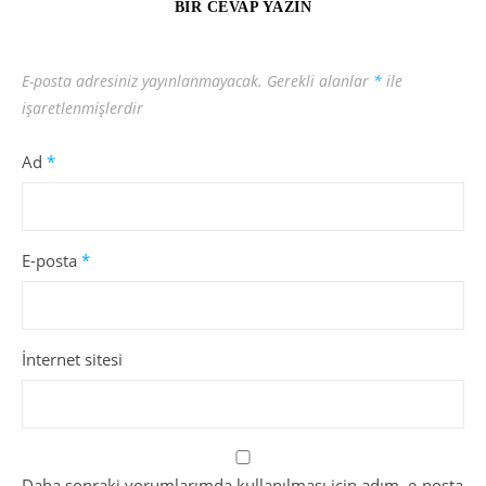
BIR CEVAP YAZIN
E-posta adresiniz yayınlanmayacak.
Gerekli alanlar
*
ile
işaretlenmişlerdir
Ad
*
E-posta
*
İnternet sitesi
Daha sonraki yorumlarımda kullanılması için adım, e-posta