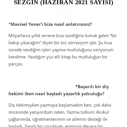
SEZGİN (HAZİRAN 2021 SAYISI)
*
Mavisel Yener’i bize nasıl anlatırsınız?
Milyarlarca yıllık evrene kısa süreliğine konuk gelen “bir
bakıp çıkacağım” diyen bir toz zerresiyim işte. Şu kısa
sürede sevdiğim işleri yapma mutluluğunu veriyorum
kendime. Yazdığım yüz elli kitap bu mutluluğun bir
parçası.
*Başarılı bir diş
hekimi iken nasıl başladı yazarlık yolculuğu?
Diş Hekimiyken yazmaya başlamadım ben, çok daha
öncesinde yazıyordum zaten. Yazma tutkum ilkokul
çağlarımda, öğretmenlerimin ve ailemin desteği ile
başladı. Şanslı bir çocuktum, evimizin devasa bir