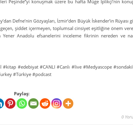
eleri Peşinde”yi konuşmak üzere bu hafta Müge İplikçi’nin konu
ay’dan Defne’nin Gözyaşları, İzmir’den Büyük İskender’in Rüyası g
a geçen, şiddet içermeyen, toplumsal cinsiyet eşitliğine önem ver
en Yener Anadolu efsanelerini inceleme fikrinin nereden ve nas
l
#kitap
#edebiyat
#CANLI
#Canlı
#live
#Medyascope
#sondaki
urkey
#Türkiye
#podcast
Paylaş:
0 Yor