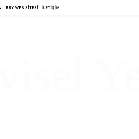
A
IBBY WEB SİTESİ
İLETİŞİM
isel Y
Resmi Web Sitesi