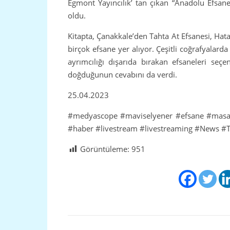
Egmont Yayıncılık’ tan çıkan “Anadolu Efsan
oldu.
Kitapta, Çanakkale’den Tahta At Efsanesi, Hat
birçok efsane yer alıyor. Çeşitli coğrafyalard
ayrımcılığı dışarıda bırakan efsaneleri seç
doğduğunun cevabını da verdi.
25.04.2023
#medyascope
#maviselyener
#efsane
#masa
#haber
#livestream
#livestreaming
#News
#T
Görüntüleme:
951