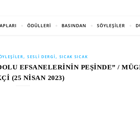
TAPLARI
ÖDÜLLERİ
BASINDAN
SÖYLEŞİLER
D
,
,
ÖYLEŞILER
SESLI DERGI
SICAK SICAK
DOLU EFSANELERİNİN PEŞİNDE” / MÜG
Çİ (25 NİSAN 2023)