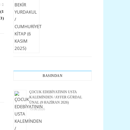
I
(1
3)
BASINDAN
ÇOCUK EDEBİYATININ USTA
KALEMİNDEN / AYFER GÜRDAL
ÜNAL (9 HAZİRAN 2026)
15.06.2026