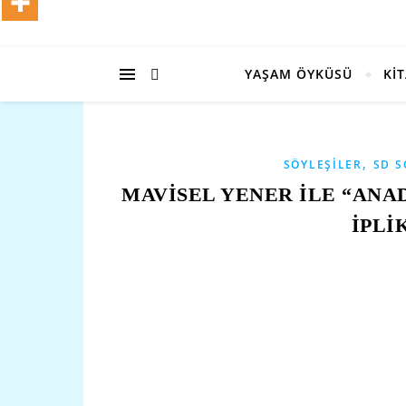
YAŞAM ÖYKÜSÜ
Kİ
,
SÖYLEŞILER
SD S
MAVİSEL YENER İLE “ANA
İPLİK