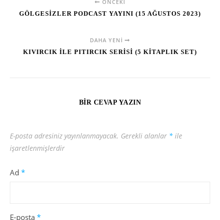
ÖNCEKI
GÖLGESİZLER PODCAST YAYINI (15 AĞUSTOS 2023)
DAHA YENI
KIVIRCIK İLE PITIRCIK SERİSİ (5 KİTAPLIK SET)
BIR CEVAP YAZIN
E-posta adresiniz yayınlanmayacak.
Gerekli alanlar
*
ile
işaretlenmişlerdir
Ad
*
E-posta
*