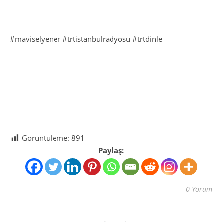
#maviselyener #trtistanbulradyosu #trtdinle
Görüntüleme:
891
Paylaş:
0 Yorum