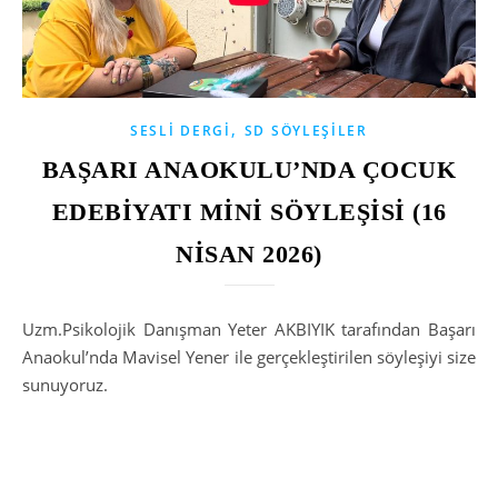
,
SESLI DERGI
SD SÖYLEŞILER
BAŞARI ANAOKULU’NDA ÇOCUK
EDEBİYATI MİNİ SÖYLEŞİSİ (16
NİSAN 2026)
Uzm.Psikolojik Danışman Yeter AKBIYIK tarafından Başarı
Anaokul’nda Mavisel Yener ile gerçekleştirilen söyleşiyi size
sunuyoruz.