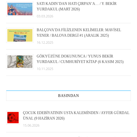
SATI KADIN’DAN HATI ÇIRPAN’A… / Y. BEKİR
YURDAKUL (MART 2026)
03.03.2026
BALÇOVA’DA FİLİZLENEN KELİMELER: MAVİSEL
YENER / BALOVA DERGİ #1 (ARALIK 2025)
16.12.2025
GÖKYÜZÜNE DOKUNUNCA / YUNUS BEKİR
YURDAKUL / CUMHURİYET KİTAP (6 KASIM 2025)
10.11.2025
BASINDAN
ÇOCUK EDEBİYATININ USTA KALEMİNDEN / AYFER GÜRDAL
ÜNAL (9 HAZİRAN 2026)
15.06.2026