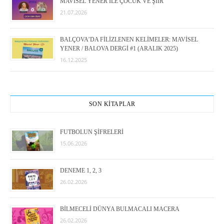
MAVİSEL YENER İLE ÇOCUK VE ŞİİR
21.07.2026
BALÇOVA’DA FİLİZLENEN KELİMELER: MAVİSEL
YENER / BALOVA DERGİ #1 (ARALIK 2025)
16.12.2025
SON KİTAPLAR
FUTBOLUN ŞİFRELERİ
15.06.2026
DENEME 1, 2, 3
26.02.2026
BİLMECELİ DÜNYA BULMACALI MACERA
26.02.2026