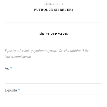
DAHA YENI
FUTBOLUN ŞİFRELERİ
BIR CEVAP YAZIN
E-posta adresiniz yayınlanmayacak.
Gerekli alanlar
*
ile
işaretlenmişlerdir
Ad
*
E-posta
*