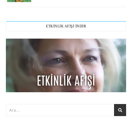
ETKİNLİK AFİŞİ İNDİR