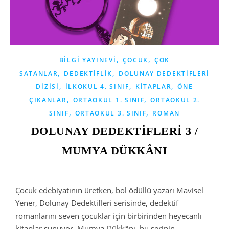
,
,
BILGI YAYINEVI
ÇOCUK
ÇOK
,
,
SATANLAR
DEDEKTIFLIK
DOLUNAY DEDEKTIFLERI
,
,
,
DIZISI
İLKOKUL 4. SINIF
KITAPLAR
ÖNE
,
,
ÇIKANLAR
ORTAOKUL 1. SINIF
ORTAOKUL 2.
,
,
SINIF
ORTAOKUL 3. SINIF
ROMAN
DOLUNAY DEDEKTİFLERİ 3 /
MUMYA DÜKKÂNI
Çocuk edebiyatının üretken, bol ödüllü yazarı Mavisel
Yener, Dolunay Dedektifleri serisinde, dedektif
romanlarını seven çocuklar için birbirinden heyecanlı
kitaplar sunuyor. Mumya Dükkânı, bu serinin