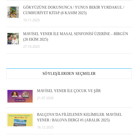
GÖKYÜZÜNE DOKUNUNCA / YUNUS BEKİR YURDAKUL /
CUMHURİYET KİTAP (6 KASIM 2025)
10.11.2025
MAVİSEL YENER İLE MASAL SENFONİSİ ÜZERİNE – BİRGÜN
(26 EKİM 2025)
27.10.2025
SÖYLEŞİLERDEN SEÇMELER
MAVİSEL YENER İLE ÇOCUK VE ŞİİR
21.07.2026
BALÇOVA’DA FİLİZLENEN KELİMELER: MAVİSEL
YENER / BALOVA DERGİ #1 (ARALIK 2025)
16.12.2025