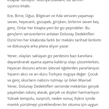
üçüncü kitabı.
Ece, Birce, Oğuz, Bilgecan ve Ada serüven yaşamayı
seven, heyecanlı, gözüpek, girişken, birbirini seven beş
genç. Onlar her kitapta yeni bir giz peşindeler. Bu
gençlerin serüvenlerini anlatan Dolunay Dedektifleri
Dizisi’nin her kitabında farklı bir mekânı tarihsel birikimi
ve dokusuyla arka plana alıyor yazar.
Yener, olayları saklayan giz perdesini bazı kanıtlara
dayandırarak aşama aşama kaldırıp olayı çözümlerken,
heyecan dozunu artıran işlevsel öğelerden yararlanıyor.
Yazarın akıcı ve arı-duru Türkçesi övgüye değer. Çocuk
ve genç okurların nabzını tutmayı iyi bilen Mavisel
Yener, Dolunay Dedektifleri serisinde mekânları gerçek
yaşamdan ödünç alarak, gerçek ve düşleri harmanlıyor.
Yüksek tempolu, sürprizli, neden sonuç ilişkisi içinde
mantık yürütmeyi yüreklendiren bir okuma için uygun