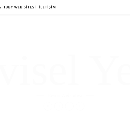
A
IBBY WEB SİTESİ
İLETİŞİM
isel Y
Resmi Web Sitesi