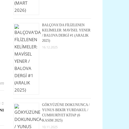
BALÇOVA’DA FİLİZLENEN
KELİMELER: MAVİSEL YENER
/ BALOVA DERGİ #1 (ARALIK
2025)
16.12.2025
um
I
GÖKYÜZÜNE DOKUNUNCA /
NI
YUNUS BEKİR YURDAKUL /
CUMHURİYET KİTAP (6
KASIM 2025)
10.11.2025