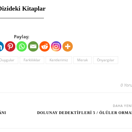
Dizideki Kitaplar
Paylaş:
Duygular
Farklılıklar
Kentlerimiz
Merak
Önyargılar
0 Yor
DAHA YEN
ÂNI
DOLUNAY DEDEKTİFLERİ 5 / ÖLÜLER ORMA