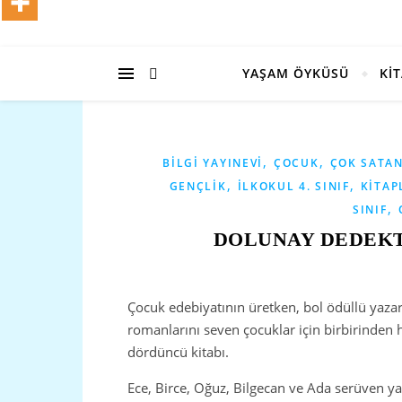
YAŞAM ÖYKÜSÜ
Kİ
,
,
BILGI YAYINEVI
ÇOCUK
ÇOK SATA
,
,
GENÇLIK
İLKOKUL 4. SINIF
KITAP
,
SINIF
DOLUNAY DEDEKT
Çocuk edebiyatının üretken, bol ödüllü yazar
romanlarını seven çocuklar için birbirinden 
dördüncü kitabı.
Ece, Birce, Oğuz, Bilgecan ve Ada serüven ya