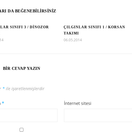
RI DA BEĞENEBILIRSINIZ
LAR SINIFI 3 / DİNOZOR
ÇILGINLAR SINIFI 1 / KORSAN
I
TAKIMI
14
06.05.2014
BIR CEVAP YAZIN
ar
*
ile işaretlenmişlerdir
a
*
İnternet sitesi