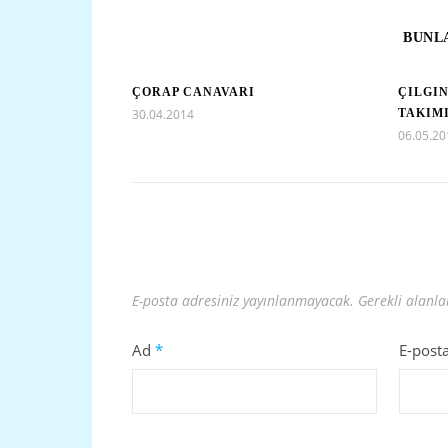
BUNLA
ÇORAP CANAVARI
ÇILGIN
30.04.2014
TAKIM
06.05.20
E-posta adresiniz yayınlanmayacak.
Gerekli alanl
Ad
*
E-post