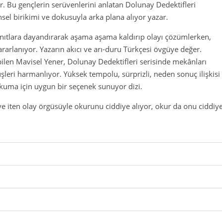
er. Bu gençlerin serüvenlerini anlatan Dolunay Dedektifleri
ihsel birikimi ve dokusuyla arka plana alıyor yazar.
kanıtlara dayandırarak aşama aşama kaldırıp olayı çözümlerken,
rarlanıyor. Yazarın akıcı ve arı-duru Türkçesi övgüye değer.
bilen Mavisel Yener, Dolunay Dedektifleri serisinde mekânları
eri harmanlıyor. Yüksek tempolu, sürprizli, neden sonuç ilişkisi
kuma için uygun bir seçenek sunuyor dizi.
eye iten olay örgüsüyle okurunu ciddiye alıyor, okur da onu ciddiy