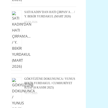
SATI KADIN’DAN HATI ÇIRPAN’A… /
Y. BEKİR YURDAKUL (MART 2026)
03.03.2026
GÖKYÜZÜNE DOKUNUNCA / YUNUS
BEKİR YURDAKUL / CUMHURİYET
KİTAP (6 KASIM 2025)
10.11.2025