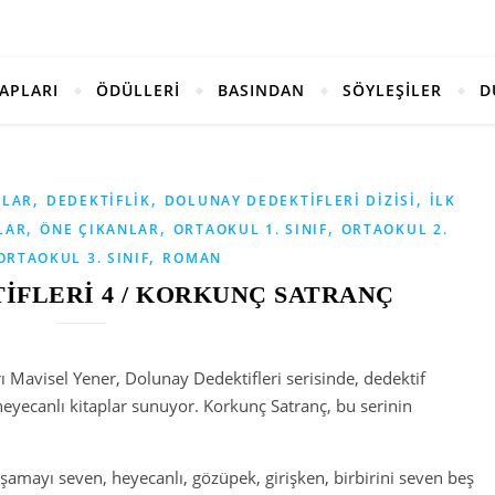
TAPLARI
ÖDÜLLERİ
BASINDAN
SÖYLEŞİLER
D
,
,
,
NLAR
DEDEKTIFLIK
DOLUNAY DEDEKTIFLERI DIZISI
İLK
,
,
,
LAR
ÖNE ÇIKANLAR
ORTAOKUL 1. SINIF
ORTAOKUL 2.
,
ORTAOKUL 3. SINIF
ROMAN
İFLERİ 4 / KORKUNÇ SATRANÇ
ı Mavisel Yener, Dolunay Dedektifleri serisinde, dedektif
heyecanlı kitaplar sunuyor. Korkunç Satranç, bu serinin
şamayı seven, heyecanlı, gözüpek, girişken, birbirini seven beş