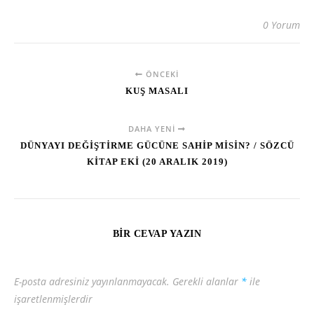
0 Yorum
ÖNCEKI
KUŞ MASALI
DAHA YENI
DÜNYAYI DEĞİŞTİRME GÜCÜNE SAHİP MİSİN? / SÖZCÜ
KİTAP EKİ (20 ARALIK 2019)
BIR CEVAP YAZIN
E-posta adresiniz yayınlanmayacak.
Gerekli alanlar
*
ile
işaretlenmişlerdir