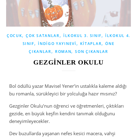
,
,
,
ÇOCUK
ÇOK SATANLAR
İLKOKUL 3. SINIF
İLKOKUL 4.
,
,
,
SINIF
İNDIGO YAYINEVI
KITAPLAR
ÖNE
,
,
ÇIKANLAR
ROMAN
SON ÇIKANLAR
GEZGİNLER OKULU
Bol ödüllü yazar Mavisel Yener’in ustalıkla kaleme aldığı
bu romanla, sürükleyici bir yolculuğa hazır mısınız?
Gezginler Okulu’nun öğrenci ve öğretmenleri, çıktıkları
gezide, en büyük keşfin kendini tanımak olduğunu
deneyimleyecekler.
Dev buzullarda yaşanan nefes kesici macera, vahşi