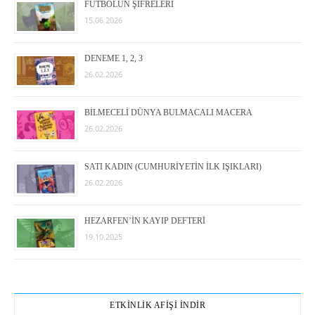
FUTBOLUN ŞİFRELERİ
15.06.2026
DENEME 1, 2, 3
26.02.2026
BİLMECELİ DÜNYA BULMACALI MACERA
26.02.2026
SATI KADIN (CUMHURİYETİN İLK IŞIKLARI)
26.02.2026
HEZARFEN’İN KAYIP DEFTERİ
19.10.2025
ETKİNLİK AFİŞİ İNDİR