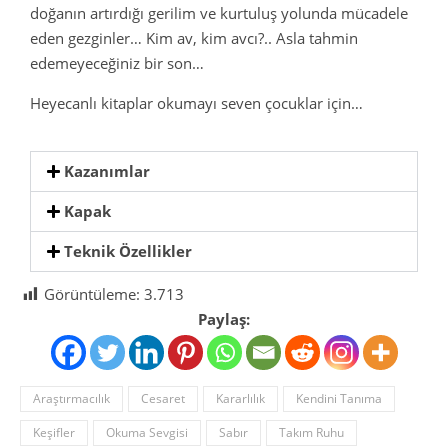
doğanın artırdığı gerilim ve kurtuluş yolunda mücadele
eden gezginler… Kim av, kim avcı?.. Asla tahmin
edemeyeceğiniz bir son…
Heyecanlı kitaplar okumayı seven çocuklar için…
Kazanımlar
Kapak
Teknik Özellikler
Görüntüleme:
3.713
Paylaş:
Araştırmacılık
Cesaret
Kararlılık
Kendini Tanıma
Keşifler
Okuma Sevgisi
Sabır
Takım Ruhu