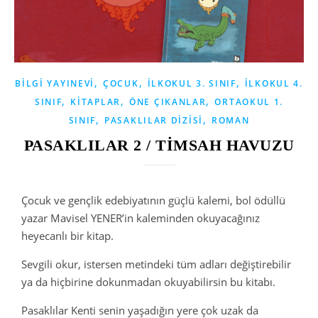
,
,
,
BILGI YAYINEVI
ÇOCUK
İLKOKUL 3. SINIF
İLKOKUL 4.
,
,
,
SINIF
KITAPLAR
ÖNE ÇIKANLAR
ORTAOKUL 1.
,
,
SINIF
PASAKLILAR DIZISI
ROMAN
PASAKLILAR 2 / TİMSAH HAVUZU
Çocuk ve gençlik edebiyatının güçlü kalemi, bol ödüllü
yazar Mavisel YENER’in kaleminden okuyacağınız
heyecanlı bir kitap.
Sevgili okur, istersen metindeki tüm adları değiştirebilir
ya da hiçbirine dokunmadan okuyabilirsin bu kitabı.
Pasaklılar Kenti senin yaşadığın yere çok uzak da