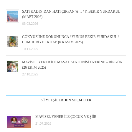
SATI KADIN’DAN HATI ÇIRPAN’A… / Y. BEKİR YURDAKUL
(MART 2026)
03.03.2026
GÖKYÜZÜNE DOKUNUNCA / YUNUS BEKİR YURDAKUL /
CUMHURİYET KİTAP (6 KASIM 2025)
10.11.2025
MAVİSEL YENER İLE MASAL SENFONİSİ ÜZERİNE – BİRGÜN
(26 EKİM 2025)
27.10.2025
SÖYLEŞİLERDEN SEÇMELER
MAVİSEL YENER İLE ÇOCUK VE ŞİİR
21.07.2026