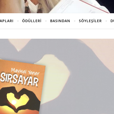
TAPLARI
ÖDÜLLERİ
BASINDAN
SÖYLEŞİLER
D