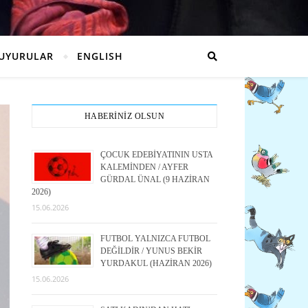
UYURULAR
ENGLISH
HABERİNİZ OLSUN
ÇOCUK EDEBİYATININ USTA
KALEMİNDEN / AYFER
GÜRDAL ÜNAL (9 HAZİRAN
2026)
15.06.2026
FUTBOL YALNIZCA FUTBOL
DEĞİLDİR / YUNUS BEKİR
YURDAKUL (HAZİRAN 2026)
15.06.2026