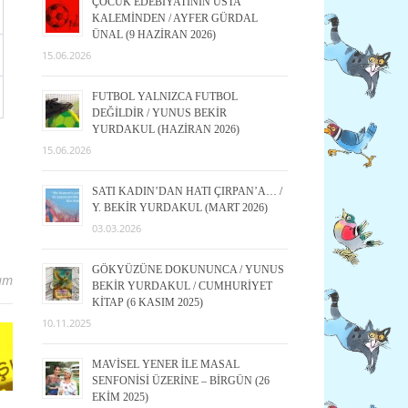
ÇOCUK EDEBİYATININ USTA
KALEMİNDEN / AYFER GÜRDAL
ÜNAL (9 HAZİRAN 2026)
15.06.2026
FUTBOL YALNIZCA FUTBOL
DEĞİLDİR / YUNUS BEKİR
YURDAKUL (HAZİRAN 2026)
15.06.2026
SATI KADIN’DAN HATI ÇIRPAN’A… /
Y. BEKİR YURDAKUL (MART 2026)
03.03.2026
GÖKYÜZÜNE DOKUNUNCA / YUNUS
um
BEKİR YURDAKUL / CUMHURİYET
KİTAP (6 KASIM 2025)
10.11.2025
MAVİSEL YENER İLE MASAL
SENFONİSİ ÜZERİNE – BİRGÜN (26
EKİM 2025)