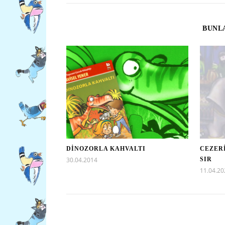
BUNLA
DİNOZORLA KAHVALTI
CEZER
30.04.2014
SIR
11.04.20