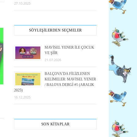
27.10.2025
SÖYLEŞİLERDEN SEÇMELER
MAVİSEL YENER İLE ÇOCUK
VE ŞİİR
21.07.2026
BALÇOVA’DA FİLİZLENEN
KELİMELER: MAVİSEL YENER
/ BALOVA DERGİ #1 (ARALIK
2025)
16.12.2025
SON KİTAPLAR