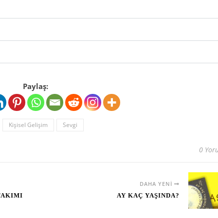
Paylaş:
Kişisel Gelişim
Sevgi
0 Yor
DAHA YENI
TAKIMI
AY KAÇ YAŞINDA?