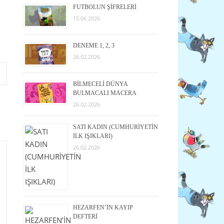
FUTBOLUN ŞİFRELERİ
15.06.2026
DENEME 1, 2, 3
26.02.2026
BİLMECELİ DÜNYA
BULMACALI MACERA
26.02.2026
SATI KADIN (CUMHURİYETİN
İLK IŞIKLARI)
26.02.2026
HEZARFEN’İN KAYIP
DEFTERİ