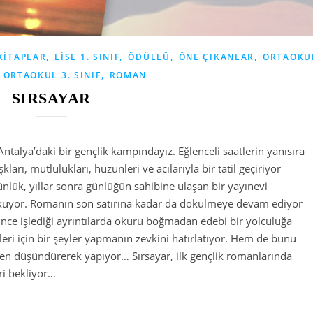
,
,
,
,
KITAPLAR
LISE 1. SINIF
ÖDÜLLÜ
ÖNE ÇIKANLAR
ORTAOKU
,
,
ORTAOKUL 3. SINIF
ROMAN
SIRSAYAR
 Antalya’daki bir gençlik kampındayız. Eğlenceli saatlerin yanısıra
rı, mutlulukları, hüzünleri ve acılarıyla bir tatil geçiriyor
günlük, yıllar sonra günlüğün sahibine ulaşan bir yayınevi
 döküyor. Romanın son satırına kadar da dökülmeye devam ediyor
e ince işlediği ayrıntılarda okuru boğmadan edebi bir yolculuğa
leri için bir şeyler yapmanın zevkini hatırlatıyor. Hem de bunu
ken düşündürerek yapıyor… Sırsayar, ilk gençlik romanlarında
ri bekliyor…