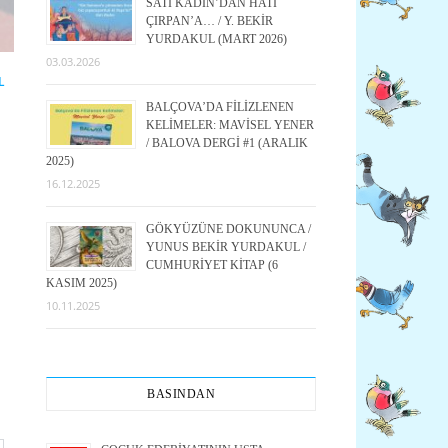
SATI KADIN’DAN HATI
ÇIRPAN’A… / Y. BEKİR
YURDAKUL (MART 2026)
03.03.2026
L
BALÇOVA’DA FİLİZLENEN
KELİMELER: MAVİSEL YENER
/ BALOVA DERGİ #1 (ARALIK
2025)
16.12.2025
GÖKYÜZÜNE DOKUNUNCA /
YUNUS BEKİR YURDAKUL /
CUMHURİYET KİTAP (6
KASIM 2025)
10.11.2025
BASINDAN