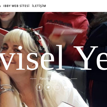
A
IBBY WEB SİTESİ
İLETİŞİM
isel Y
Resmi Web Sitesi