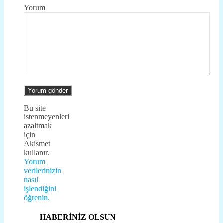
Yorum
Bu site
istenmeyenleri
azaltmak
için
Akismet
kullanır.
Yorum
verilerinizin
nasıl
işlendiğini
öğrenin.
HABERİNİZ OLSUN