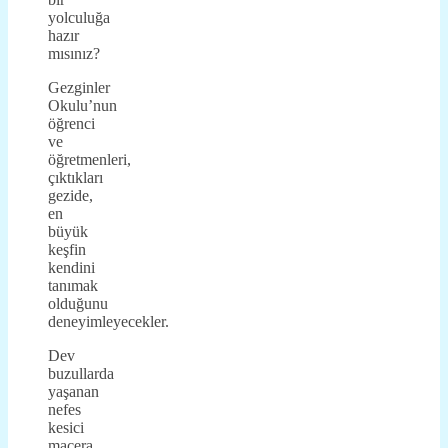
yolculuğa
hazır
mısınız?
Gezginler
Okulu’nun
öğrenci
ve
öğretmenleri,
çıktıkları
gezide,
en
büyük
keşfin
kendini
tanımak
olduğunu
deneyimleyecekler.
Dev
buzullarda
yaşanan
nefes
kesici
macera,