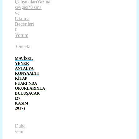
Çalışmaları
Yazma
sevgisi
Yazma
ve
Okuma
Becerileri
0
Yorum
Önceki
MAVİSEL
YENER
ANTALYA
KONYAALTI
KİTAP
FUARI’NDA
OKURLARIYLA
BULUŞACAK
(27
KASIM
2017)
Daha
yeni