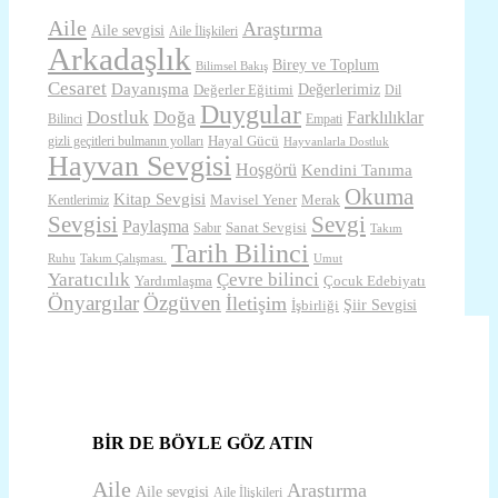
Aile
Araştırma
Aile sevgisi
Aile İlişkileri
Arkadaşlık
Birey ve Toplum
Bilimsel Bakış
Cesaret
Dayanışma
Değerlerimiz
Değerler Eğitimi
Dil
Duygular
Dostluk
Doğa
Farklılıklar
Bilinci
Empati
Hayal Gücü
gizli geçitleri bulmanın yolları
Hayvanlarla Dostluk
Hayvan Sevgisi
Hoşgörü
Kendini Tanıma
Okuma
Kitap Sevgisi
Mavisel Yener
Merak
Kentlerimiz
Sevgisi
Sevgi
Paylaşma
Sanat Sevgisi
Sabır
Takım
Tarih Bilinci
Ruhu
Takım Çalışması.
Umut
Yaratıcılık
Çevre bilinci
Yardımlaşma
Çocuk Edebiyatı
Önyargılar
Özgüven
İletişim
Şiir Sevgisi
İşbirliği
BİR DE BÖYLE GÖZ ATIN
Aile
Araştırma
Aile sevgisi
Aile İlişkileri