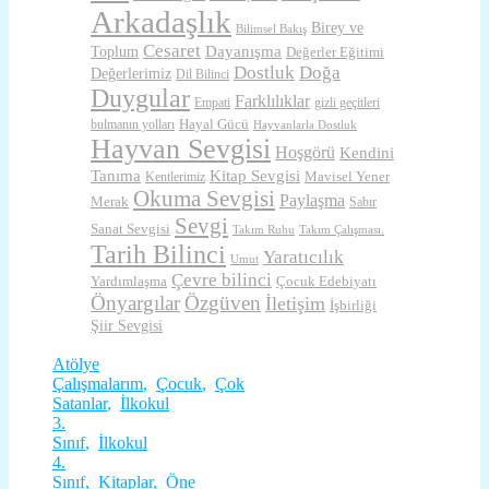
Arkadaşlık
Birey ve
Bilimsel Bakış
Cesaret
Dayanışma
Toplum
Değerler Eğitimi
Dostluk
Doğa
Değerlerimiz
Dil Bilinci
Duygular
Farklılıklar
Empati
gizli geçitleri
Hayal Gücü
bulmanın yolları
Hayvanlarla Dostluk
Hayvan Sevgisi
Hoşgörü
Kendini
Tanıma
Kitap Sevgisi
Mavisel Yener
Kentlerimiz
Okuma Sevgisi
Paylaşma
Merak
Sabır
Sevgi
Sanat Sevgisi
Takım Ruhu
Takım Çalışması.
Tarih Bilinci
Yaratıcılık
Umut
Çevre bilinci
Yardımlaşma
Çocuk Edebiyatı
Önyargılar
Özgüven
İletişim
İşbirliği
Şiir Sevgisi
Atölye
Çalışmalarım
,
Çocuk
,
Çok
Satanlar
,
İlkokul
3.
Sınıf
,
İlkokul
4.
Sınıf
,
Kitaplar
,
Öne