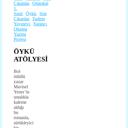
Çıkanlar
,
Ortaokul
1.
Sınıf
,
Öykü
,
Son
Çıkanlar
,
Tudem
Yayınevi
,
Yaratıcı
Okuma
Yazma
Projesi
ÖYKÜ
ATÖLYESİ
Bol
ödüllü
yazar
Mavisel
Yener’in
ustalıkla
kaleme
aldığı
bu
romanla,
sürükleyici
bir