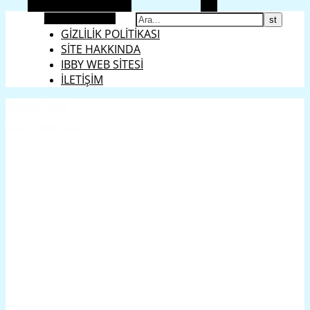
Alternatif kenar çubuğu
Ara
ENGLISH
Rastgele makale
GİZLİLİK POLİTİKASI
SİTE HAKKINDA
IBBY WEB SİTESİ
İLETİŞİM
Mavisel Yener
Resmi Web Sitesi