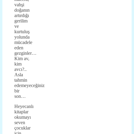
vahşi
doğanın
artırdığı
gerilim
ve
kurtuluş
yolunda
mücadele
eden
gezginler…
Kim av,
kim
avcı?..
Asla
tahmin
edemeyeceğiniz
bir
son…
Heyecanlı
kitaplar
okumayı
seven
çocuklar
için…