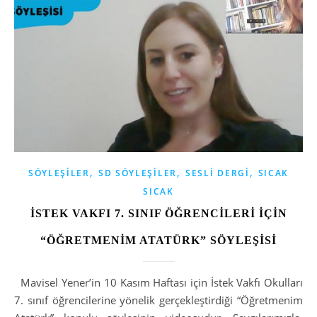
,
,
,
SÖYLEŞILER
SD SÖYLEŞILER
SESLI DERGI
SICAK
SICAK
İSTEK VAKFI 7. SINIF ÖĞRENCİLERİ İÇİN
“ÖĞRETMENİM ATATÜRK” SÖYLEŞİSİ
Mavisel Yener’in 10 Kasım Haftası için İstek Vakfı Okulları
7. sınıf öğrencilerine yönelik gerçekleştirdiği “Öğretmenim