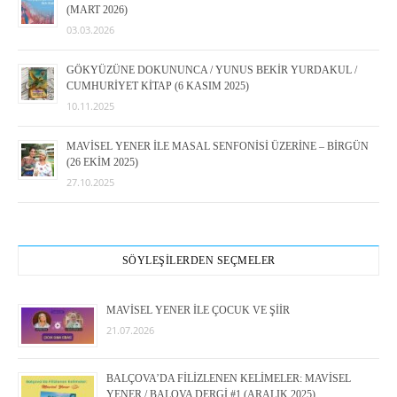
(MART 2026)
03.03.2026
GÖKYÜZÜNE DOKUNUNCA / YUNUS BEKİR YURDAKUL /
CUMHURİYET KİTAP (6 KASIM 2025)
10.11.2025
MAVİSEL YENER İLE MASAL SENFONİSİ ÜZERİNE – BİRGÜN
(26 EKİM 2025)
27.10.2025
SÖYLEŞİLERDEN SEÇMELER
MAVİSEL YENER İLE ÇOCUK VE ŞİİR
21.07.2026
BALÇOVA’DA FİLİZLENEN KELİMELER: MAVİSEL
YENER / BALOVA DERGİ #1 (ARALIK 2025)