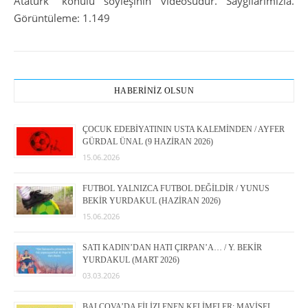
Atatürk” konulu söyleşinin videosudur. Saygılarımızla.
Görüntüleme: 1.149
HABERİNİZ OLSUN
ÇOCUK EDEBİYATININ USTA KALEMİNDEN / AYFER
GÜRDAL ÜNAL (9 HAZİRAN 2026)
15.06.2026
FUTBOL YALNIZCA FUTBOL DEĞİLDİR / YUNUS
BEKİR YURDAKUL (HAZİRAN 2026)
15.06.2026
SATI KADIN’DAN HATI ÇIRPAN’A… / Y. BEKİR
YURDAKUL (MART 2026)
03.03.2026
BALÇOVA’DA FİLİZLENEN KELİMELER: MAVİSEL