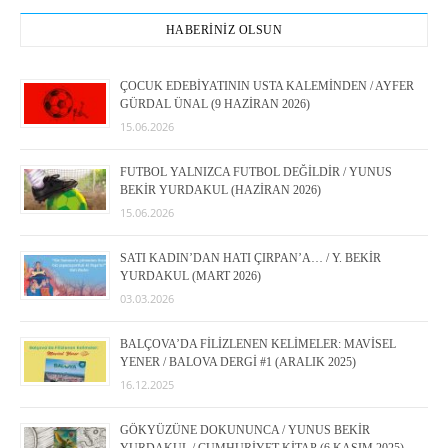
HABERİNİZ OLSUN
ÇOCUK EDEBİYATININ USTA KALEMİNDEN / AYFER
GÜRDAL ÜNAL (9 HAZİRAN 2026)
15.06.2026
FUTBOL YALNIZCA FUTBOL DEĞİLDİR / YUNUS
BEKİR YURDAKUL (HAZİRAN 2026)
15.06.2026
SATI KADIN’DAN HATI ÇIRPAN’A… / Y. BEKİR
YURDAKUL (MART 2026)
03.03.2026
BALÇOVA’DA FİLİZLENEN KELİMELER: MAVİSEL
YENER / BALOVA DERGİ #1 (ARALIK 2025)
16.12.2025
GÖKYÜZÜNE DOKUNUNCA / YUNUS BEKİR
YURDAKUL / CUMHURİYET KİTAP (6 KASIM 2025)