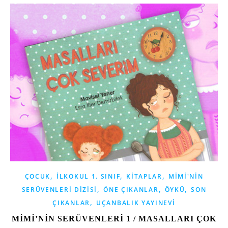
,
,
,
ÇOCUK
İLKOKUL 1. SINIF
KITAPLAR
MIMI'NIN
,
,
,
SERÜVENLERI DIZISI
ÖNE ÇIKANLAR
ÖYKÜ
SON
,
ÇIKANLAR
UÇANBALIK YAYINEVI
MİMİ’NİN SERÜVENLERİ 1 / MASALLARI ÇOK