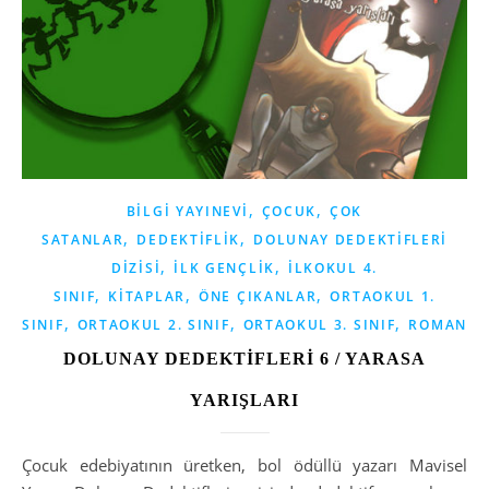
,
,
BILGI YAYINEVI
ÇOCUK
ÇOK
,
,
SATANLAR
DEDEKTIFLIK
DOLUNAY DEDEKTIFLERI
,
,
DIZISI
İLK GENÇLIK
İLKOKUL 4.
,
,
,
SINIF
KITAPLAR
ÖNE ÇIKANLAR
ORTAOKUL 1.
,
,
,
SINIF
ORTAOKUL 2. SINIF
ORTAOKUL 3. SINIF
ROMAN
DOLUNAY DEDEKTİFLERİ 6 / YARASA
YARIŞLARI
Çocuk edebiyatının üretken, bol ödüllü yazarı Mavisel