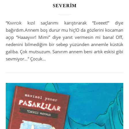
SEVERİM
“Kıvırcık kızıl saçlarımı karıştırarak “Eveeet!” diye
bağırdım.Annem boş durur mu hiç!O da gözlerini kocaman
açıp “Haaayııır! Mimi” diye yanıt vermesin mi bana! Off,
nedenini bilmediğim bir sebep yüzünden annemle küstük
galiba. Çok mutsuzum. Sanırım annem beni artık eskisi gibi
sevmiyor…” Çocuk…