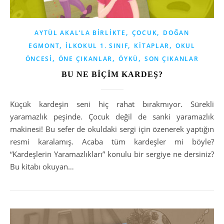
,
,
AYTÜL AKAL’LA BIRLIKTE
ÇOCUK
DOĞAN
,
,
,
EGMONT
İLKOKUL 1. SINIF
KITAPLAR
OKUL
,
,
,
ÖNCESI
ÖNE ÇIKANLAR
ÖYKÜ
SON ÇIKANLAR
BU NE BİÇİM KARDEŞ?
Küçük kardeşin seni hiç rahat bırakmıyor. Sürekli
yaramazlık peşinde. Çocuk değil de sanki yaramazlık
makinesi! Bu sefer de okuldaki sergi için özenerek yaptığın
resmi karalamış. Acaba tüm kardeşler mi böyle?
“Kardeşlerin Yaramazlıkları” konulu bir sergiye ne dersiniz?
Bu kitabı okuyan…