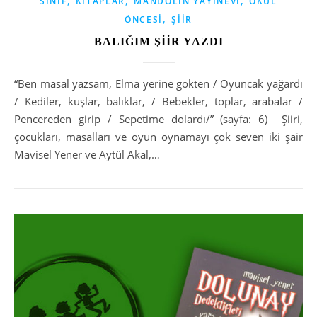
SINIF
KITAPLAR
MANDOLIN YAYINEVI
OKUL
,
ÖNCESI
ŞIIR
BALIĞIM ŞİİR YAZDI
“Ben masal yazsam, Elma yerine gökten / Oyuncak yağardı
/ Kediler, kuşlar, balıklar, / Bebekler, toplar, arabalar /
Pencereden girip / Sepetime dolardı/” (sayfa: 6) Şiiri,
çocukları, masalları ve oyun oynamayı çok seven iki şair
Mavisel Yener ve Aytül Akal,…