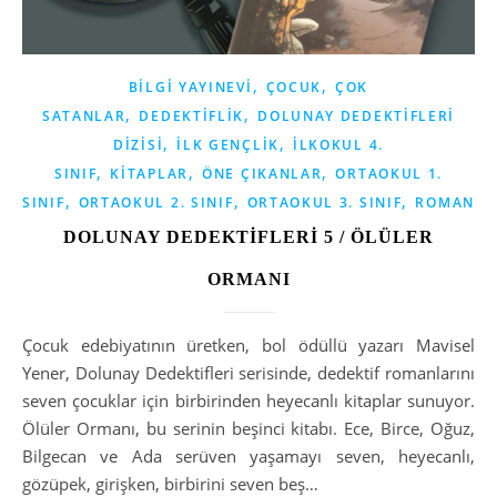
,
,
BILGI YAYINEVI
ÇOCUK
ÇOK
,
,
SATANLAR
DEDEKTIFLIK
DOLUNAY DEDEKTIFLERI
,
,
DIZISI
İLK GENÇLIK
İLKOKUL 4.
,
,
,
SINIF
KITAPLAR
ÖNE ÇIKANLAR
ORTAOKUL 1.
,
,
,
SINIF
ORTAOKUL 2. SINIF
ORTAOKUL 3. SINIF
ROMAN
DOLUNAY DEDEKTİFLERİ 5 / ÖLÜLER
ORMANI
Çocuk edebiyatının üretken, bol ödüllü yazarı Mavisel
Yener, Dolunay Dedektifleri serisinde, dedektif romanlarını
seven çocuklar için birbirinden heyecanlı kitaplar sunuyor.
Ölüler Ormanı, bu serinin beşinci kitabı. Ece, Birce, Oğuz,
Bilgecan ve Ada serüven yaşamayı seven, heyecanlı,
gözüpek, girişken, birbirini seven beş…