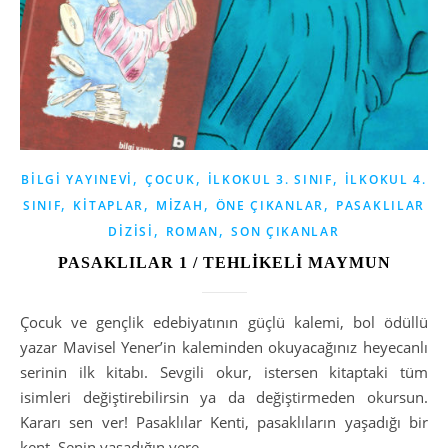
,
,
,
BILGI YAYINEVI
ÇOCUK
İLKOKUL 3. SINIF
İLKOKUL 4.
,
,
,
,
SINIF
KITAPLAR
MIZAH
ÖNE ÇIKANLAR
PASAKLILAR
,
,
DIZISI
ROMAN
SON ÇIKANLAR
PASAKLILAR 1 / TEHLİKELİ MAYMUN
Çocuk ve gençlik edebiyatının güçlü kalemi, bol ödüllü
yazar Mavisel Yener’in kaleminden okuyacağınız heyecanlı
serinin ilk kitabı. Sevgili okur, istersen kitaptaki tüm
isimleri değiştirebilirsin ya da değiştirmeden okursun.
Kararı sen ver! Pasaklılar Kenti, pasaklıların yaşadığı bir
kent. Senin yaşadığın yere…