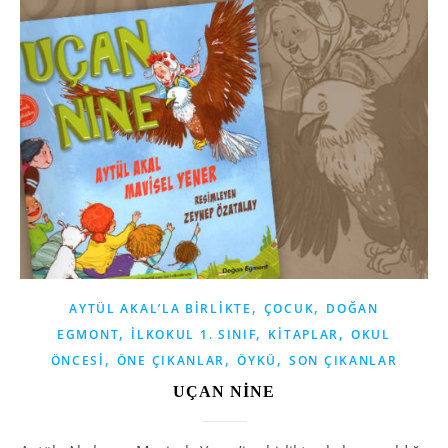
,
,
AYTÜL AKAL’LA BIRLIKTE
ÇOCUK
DOĞAN
,
,
,
EGMONT
İLKOKUL 1. SINIF
KITAPLAR
OKUL
,
,
,
ÖNCESI
ÖNE ÇIKANLAR
ÖYKÜ
SON ÇIKANLAR
UÇAN NİNE