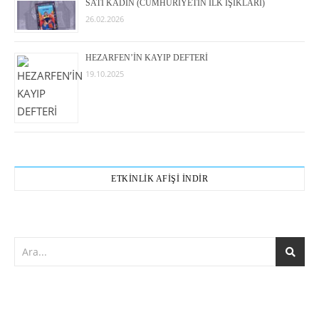
SATI KADIN (CUMHURİYETİN İLK IŞIKLARI)
26.02.2026
HEZARFEN’İN KAYIP DEFTERİ
19.10.2025
ETKİNLİK AFİŞİ İNDİR