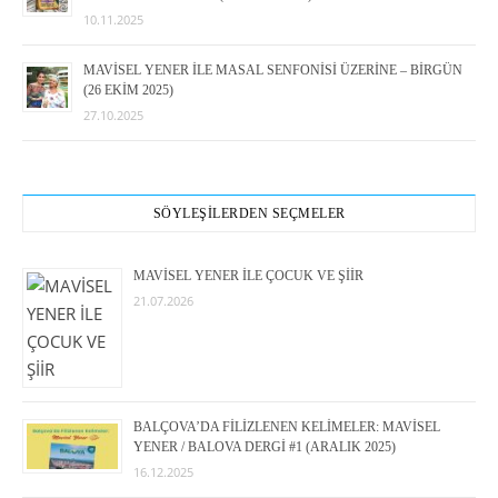
10.11.2025
MAVİSEL YENER İLE MASAL SENFONİSİ ÜZERİNE – BİRGÜN
(26 EKİM 2025)
27.10.2025
SÖYLEŞİLERDEN SEÇMELER
MAVİSEL YENER İLE ÇOCUK VE ŞİİR
21.07.2026
BALÇOVA’DA FİLİZLENEN KELİMELER: MAVİSEL
YENER / BALOVA DERGİ #1 (ARALIK 2025)
16.12.2025