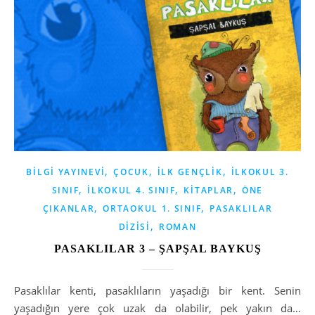
,
,
,
BILGI YAYINEVI
ÇOCUK
İLK GENÇLIK
İLKOKUL 3.
,
,
,
SINIF
İLKOKUL 4. SINIF
KITAPLAR
ÖNE
,
,
ÇIKANLAR
ORTAOKUL 1. SINIF
PASAKLILAR
,
DIZISI
ROMAN
PASAKLILAR 3 – ŞAPŞAL BAYKUŞ
Pasaklılar kenti, pasaklıların yaşadığı bir kent. Senin
yaşadığın yere çok uzak da olabilir, pek yakın da…