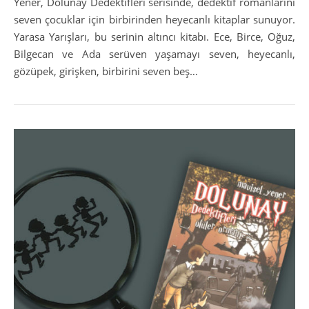
Yener, Dolunay Dedektifleri serisinde, dedektif romanlarını
seven çocuklar için birbirinden heyecanlı kitaplar sunuyor.
Yarasa Yarışları, bu serinin altıncı kitabı. Ece, Birce, Oğuz,
Bilgecan ve Ada serüven yaşamayı seven, heyecanlı,
gözüpek, girişken, birbirini seven beş…