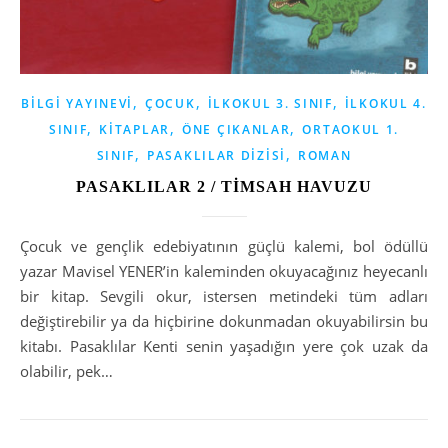
,
,
,
BILGI YAYINEVI
ÇOCUK
İLKOKUL 3. SINIF
İLKOKUL 4.
,
,
,
SINIF
KITAPLAR
ÖNE ÇIKANLAR
ORTAOKUL 1.
,
,
SINIF
PASAKLILAR DIZISI
ROMAN
PASAKLILAR 2 / TİMSAH HAVUZU
Çocuk ve gençlik edebiyatının güçlü kalemi, bol ödüllü
yazar Mavisel YENER’in kaleminden okuyacağınız heyecanlı
bir kitap. Sevgili okur, istersen metindeki tüm adları
değiştirebilir ya da hiçbirine dokunmadan okuyabilirsin bu
kitabı. Pasaklılar Kenti senin yaşadığın yere çok uzak da
olabilir, pek…