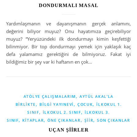
DONDURMALI MASAL
Yardımlaşmanın ve dayanışmanın gerçek anlamını,
değerini biliyor muyuz? Onu hayatımıza geçirebiliyor
muyuz? “Yeryüzündeki ilk dondurmayı kimin keşfettiği
bilinmiyor. Bir top dondurmayı yemek için yaklaşık kaç
defa yalamamız gerektiğini de bilmiyoruz. Fakat iyi
bildiğimiz bir şey var ki haftanın en çok…
,
ATÖLYE ÇALIŞMALARIM
AYTÜL AKAL’LA
,
,
,
BIRLIKTE
BILGI YAYINEVI
ÇOCUK
İLKOKUL 1.
,
,
SINIF
İLKOKUL 2. SINIF
İLKOKUL 3.
,
,
,
,
SINIF
KITAPLAR
ÖNE ÇIKANLAR
ŞIIR
SON ÇIKANLAR
UÇAN ŞİİRLER