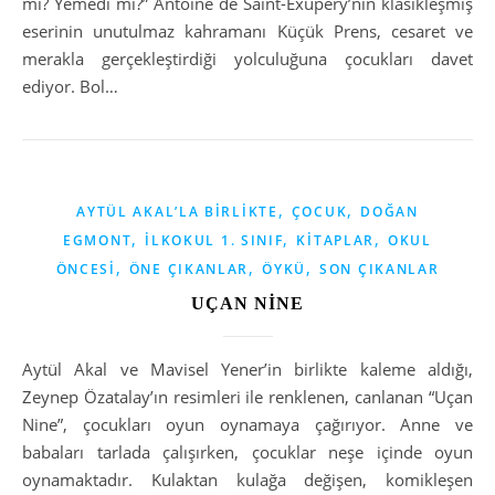
mi? Yemedi mi?” Antoine de Saint-Exupéry’nin klasikleşmiş
eserinin unutulmaz kahramanı Küçük Prens, cesaret ve
merakla gerçekleştirdiği yolculuğuna çocukları davet
ediyor. Bol…
,
,
AYTÜL AKAL’LA BIRLIKTE
ÇOCUK
DOĞAN
,
,
,
EGMONT
İLKOKUL 1. SINIF
KITAPLAR
OKUL
,
,
,
ÖNCESI
ÖNE ÇIKANLAR
ÖYKÜ
SON ÇIKANLAR
UÇAN NİNE
Aytül Akal ve Mavisel Yener’in birlikte kaleme aldığı,
Zeynep Özatalay’ın resimleri ile renklenen, canlanan “Uçan
Nine”, çocukları oyun oynamaya çağırıyor. Anne ve
babaları tarlada çalışırken, çocuklar neşe içinde oyun
oynamaktadır. Kulaktan kulağa değişen, komikleşen