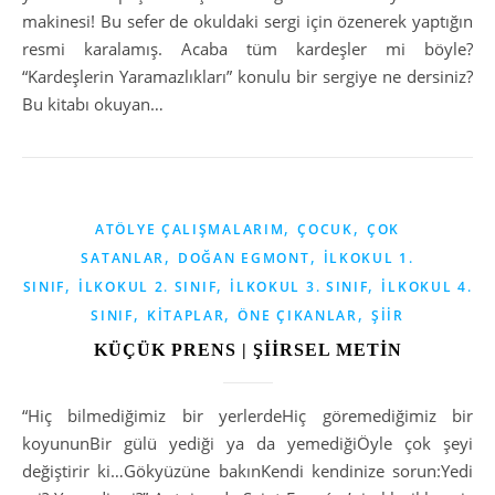
makinesi! Bu sefer de okuldaki sergi için özenerek yaptığın
resmi karalamış. Acaba tüm kardeşler mi böyle?
“Kardeşlerin Yaramazlıkları” konulu bir sergiye ne dersiniz?
Bu kitabı okuyan…
,
,
ATÖLYE ÇALIŞMALARIM
ÇOCUK
ÇOK
,
,
SATANLAR
DOĞAN EGMONT
İLKOKUL 1.
,
,
,
SINIF
İLKOKUL 2. SINIF
İLKOKUL 3. SINIF
İLKOKUL 4.
,
,
,
SINIF
KITAPLAR
ÖNE ÇIKANLAR
ŞIIR
KÜÇÜK PRENS | ŞİİRSEL METİN
“Hiç bilmediğimiz bir yerlerdeHiç göremediğimiz bir
koyununBir gülü yediği ya da yemediğiÖyle çok şeyi
değiştirir ki…Gökyüzüne bakınKendi kendinize sorun:Yedi