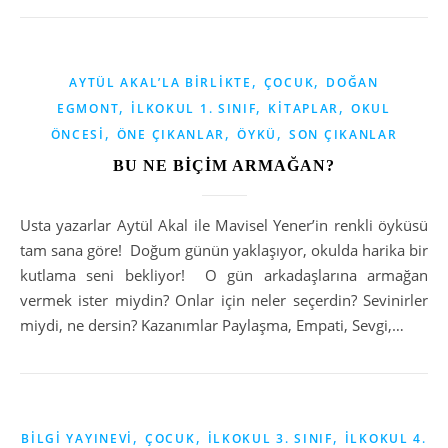
,
,
AYTÜL AKAL’LA BIRLIKTE
ÇOCUK
DOĞAN
,
,
,
EGMONT
İLKOKUL 1. SINIF
KITAPLAR
OKUL
,
,
,
ÖNCESI
ÖNE ÇIKANLAR
ÖYKÜ
SON ÇIKANLAR
BU NE BİÇİM ARMAĞAN?
Usta yazarlar Aytül Akal ile Mavisel Yener’in renkli öyküsü
tam sana göre! Doğum günün yaklaşıyor, okulda harika bir
kutlama seni bekliyor! O gün arkadaşlarına armağan
vermek ister miydin? Onlar için neler seçerdin? Sevinirler
miydi, ne dersin? Kazanımlar Paylaşma, Empati, Sevgi,…
,
,
,
BILGI YAYINEVI
ÇOCUK
İLKOKUL 3. SINIF
İLKOKUL 4.