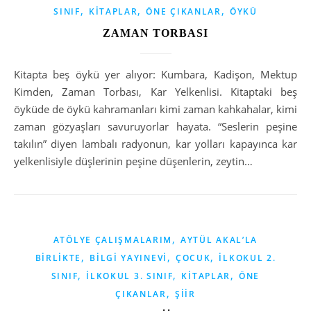
,
,
,
SINIF
KITAPLAR
ÖNE ÇIKANLAR
ÖYKÜ
ZAMAN TORBASI
Kitapta beş öykü yer alıyor: Kumbara, Kadişon, Mektup
Kimden, Zaman Torbası, Kar Yelkenlisi. Kitaptaki beş
öyküde de öykü kahramanları kimi zaman kahkahalar, kimi
zaman gözyaşları savuruyorlar hayata. “Seslerin peşine
takılın” diyen lambalı radyonun, kar yolları kapayınca kar
yelkenlisiyle düşlerinin peşine düşenlerin, zeytin…
,
ATÖLYE ÇALIŞMALARIM
AYTÜL AKAL’LA
,
,
,
BIRLIKTE
BILGI YAYINEVI
ÇOCUK
İLKOKUL 2.
,
,
,
SINIF
İLKOKUL 3. SINIF
KITAPLAR
ÖNE
,
ÇIKANLAR
ŞIIR