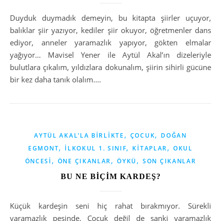
Duyduk duymadık demeyin, bu kitapta şiirler uçuyor,
balıklar şiir yazıyor, kediler şiir okuyor, öğretmenler dans
ediyor, anneler yaramazlık yapıyor, gökten elmalar
yağıyor… Mavisel Yener ile Aytül Akal’ın dizeleriyle
bulutlara çıkalım, yıldızlara dokunalım, şiirin sihirli gücüne
bir kez daha tanık olalım.…
,
,
AYTÜL AKAL’LA BIRLIKTE
ÇOCUK
DOĞAN
,
,
,
EGMONT
İLKOKUL 1. SINIF
KITAPLAR
OKUL
,
,
,
ÖNCESI
ÖNE ÇIKANLAR
ÖYKÜ
SON ÇIKANLAR
BU NE BİÇİM KARDEŞ?
Küçük kardeşin seni hiç rahat bırakmıyor. Sürekli
yaramazlık peşinde. Çocuk değil de sanki yaramazlık