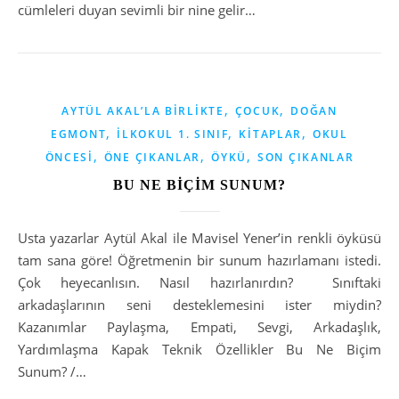
cümleleri duyan sevimli bir nine gelir…
,
,
AYTÜL AKAL’LA BIRLIKTE
ÇOCUK
DOĞAN
,
,
,
EGMONT
İLKOKUL 1. SINIF
KITAPLAR
OKUL
,
,
,
ÖNCESI
ÖNE ÇIKANLAR
ÖYKÜ
SON ÇIKANLAR
BU NE BİÇİM SUNUM?
Usta yazarlar Aytül Akal ile Mavisel Yener’in renkli öyküsü
tam sana göre! Öğretmenin bir sunum hazırlamanı istedi.
Çok heyecanlısın. Nasıl hazırlanırdın? Sınıftaki
arkadaşlarının seni desteklemesini ister miydin?
Kazanımlar Paylaşma, Empati, Sevgi, Arkadaşlık,
Yardımlaşma Kapak Teknik Özellikler Bu Ne Biçim
Sunum? /…