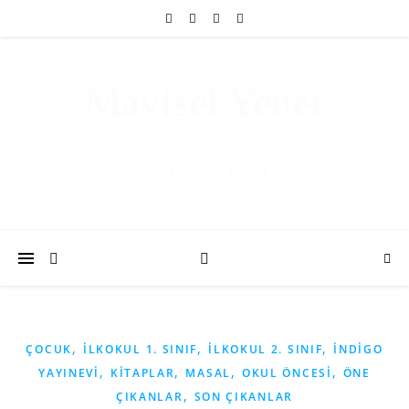
Mavisel Yener
Resmi Web Sitesi
,
,
,
ÇOCUK
İLKOKUL 1. SINIF
İLKOKUL 2. SINIF
İNDIGO
,
,
,
,
YAYINEVI
KITAPLAR
MASAL
OKUL ÖNCESI
ÖNE
,
ÇIKANLAR
SON ÇIKANLAR