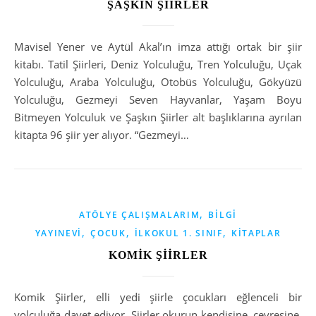
ŞAŞKIN ŞİİRLER
Mavisel Yener ve Aytül Akal’ın imza attığı ortak bir şiir
kitabı. Tatil Şiirleri, Deniz Yolculuğu, Tren Yolculuğu, Uçak
Yolculuğu, Araba Yolculuğu, Otobüs Yolculuğu, Gökyüzü
Yolculuğu, Gezmeyi Seven Hayvanlar, Yaşam Boyu
Bitmeyen Yolculuk ve Şaşkın Şiirler alt başlıklarına ayrılan
kitapta 96 şiir yer alıyor. “Gezmeyi…
,
ATÖLYE ÇALIŞMALARIM
BILGI
,
,
,
YAYINEVI
ÇOCUK
İLKOKUL 1. SINIF
KITAPLAR
KOMİK ŞİİRLER
Komik Şiirler, elli yedi şiirle çocukları eğlenceli bir
yolculuğa davet ediyor. Şiirler okurun kendisine, çevresine,