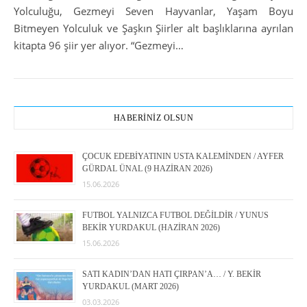
Yolculuğu, Gezmeyi Seven Hayvanlar, Yaşam Boyu
Bitmeyen Yolculuk ve Şaşkın Şiirler alt başlıklarına ayrılan
kitapta 96 şiir yer alıyor. “Gezmeyi…
HABERİNİZ OLSUN
ÇOCUK EDEBİYATININ USTA KALEMİNDEN / AYFER
GÜRDAL ÜNAL (9 HAZİRAN 2026)
15.06.2026
FUTBOL YALNIZCA FUTBOL DEĞİLDİR / YUNUS
BEKİR YURDAKUL (HAZİRAN 2026)
15.06.2026
SATI KADIN’DAN HATI ÇIRPAN’A… / Y. BEKİR
YURDAKUL (MART 2026)
03.03.2026