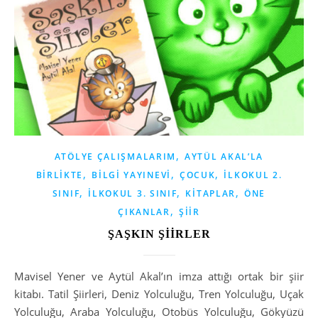
,
ATÖLYE ÇALIŞMALARIM
AYTÜL AKAL’LA
,
,
,
BIRLIKTE
BILGI YAYINEVI
ÇOCUK
İLKOKUL 2.
,
,
,
SINIF
İLKOKUL 3. SINIF
KITAPLAR
ÖNE
,
ÇIKANLAR
ŞIIR
ŞAŞKIN ŞİİRLER
Mavisel Yener ve Aytül Akal’ın imza attığı ortak bir şiir
kitabı. Tatil Şiirleri, Deniz Yolculuğu, Tren Yolculuğu, Uçak
Yolculuğu, Araba Yolculuğu, Otobüs Yolculuğu, Gökyüzü