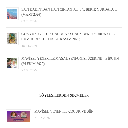
SATI KADIN’DAN HATI ÇIRPAN’A… / Y. BEKİR YURDAKUL
(MART 2026)
03.03.2026
GÖKYÜZÜNE DOKUNUNCA / YUNUS BEKİR YURDAKUL /
CUMHURİYET KİTAP (6 KASIM 2025)
10.11.2025
MAVİSEL YENER İLE MASAL SENFONİSİ ÜZERİNE – BİRGÜN
(26 EKİM 2025)
27.10.2025
SÖYLEŞİLERDEN SEÇMELER
MAVİSEL YENER İLE ÇOCUK VE ŞİİR
21.07.2026