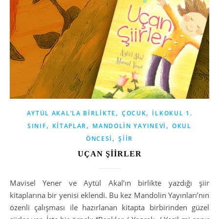
,
,
AYTÜL AKAL’LA BIRLIKTE
ÇOCUK
İLKOKUL 1.
,
,
,
SINIF
KITAPLAR
MANDOLIN YAYINEVI
OKUL
,
ÖNCESI
ŞIIR
UÇAN ŞİİRLER
Mavisel Yener ve Aytül Akal’ın birlikte yazdığı şiir
kitaplarına bir yenisi eklendi. Bu kez Mandolin Yayınları’nın
özenli çalışması ile hazırlanan kitapta birbirinden güzel