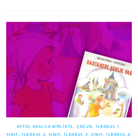
,
,
AYTÜL AKAL’LA BIRLIKTE
ÇOCUK
İLKOKUL 1.
,
,
,
SINIF
İLKOKUL 2. SINIF
İLKOKUL 3. SINIF
İLKOKUL 4.