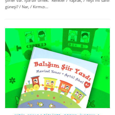
şiirler var. İşte bir örnek: “Renkler / Yaprak, / Yeşil mi sanır
güneşi? / Nar, / Kırmızı…