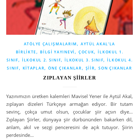
,
ATÖLYE ÇALIŞMALARIM
AYTÜL AKAL’LA
,
,
,
BIRLIKTE
BILGI YAYINEVI
ÇOCUK
İLKOKUL 1.
,
,
,
SINIF
İLKOKUL 2. SINIF
İLKOKUL 3. SINIF
İLKOKUL 4.
,
,
,
,
SINIF
KITAPLAR
ÖNE ÇIKANLAR
ŞIIR
SON ÇIKANLAR
ZIPLAYAN ŞİİRLER
Yazınımızın üretken kalemleri Mavisel Yener ile Aytül Akal,
zıplayan dizeleri Türkçeye armağan ediyor. Bir tutam
sevinç, çokça umut olsun, çocuklar şiir açsın diye…
Zıplayan Şiirler, dünyaya şiir dürbününden bakarken dil,
anlam, akıl ve sezgi penceresini de açık tutuyor. Şiirin
perdesinde…