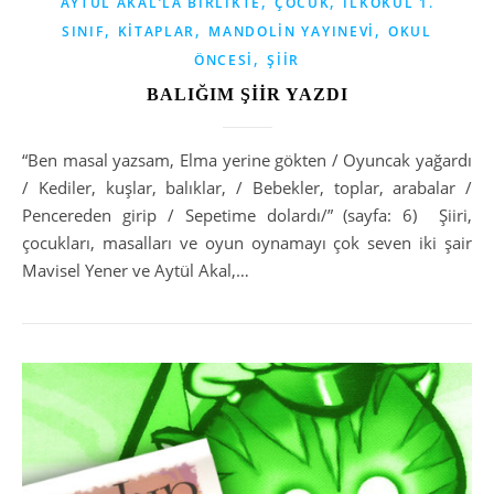
,
,
AYTÜL AKAL’LA BIRLIKTE
ÇOCUK
İLKOKUL 1.
,
,
,
SINIF
KITAPLAR
MANDOLIN YAYINEVI
OKUL
,
ÖNCESI
ŞIIR
BALIĞIM ŞİİR YAZDI
“Ben masal yazsam, Elma yerine gökten / Oyuncak yağardı
/ Kediler, kuşlar, balıklar, / Bebekler, toplar, arabalar /
Pencereden girip / Sepetime dolardı/” (sayfa: 6) Şiiri,
çocukları, masalları ve oyun oynamayı çok seven iki şair
Mavisel Yener ve Aytül Akal,…