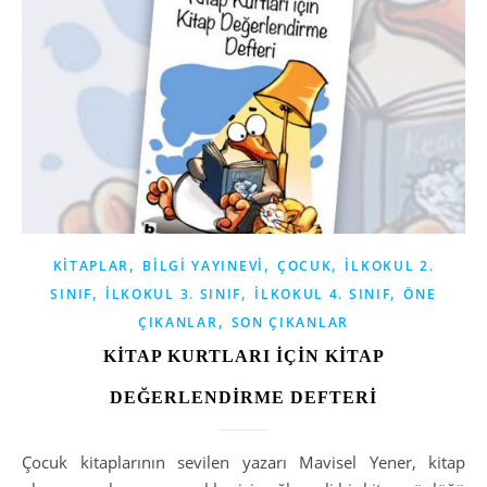
,
,
,
KITAPLAR
BILGI YAYINEVI
ÇOCUK
İLKOKUL 2.
,
,
,
SINIF
İLKOKUL 3. SINIF
İLKOKUL 4. SINIF
ÖNE
,
ÇIKANLAR
SON ÇIKANLAR
KİTAP KURTLARI İÇİN KİTAP
DEĞERLENDİRME DEFTERİ
Çocuk kitaplarının sevilen yazarı Mavisel Yener, kitap