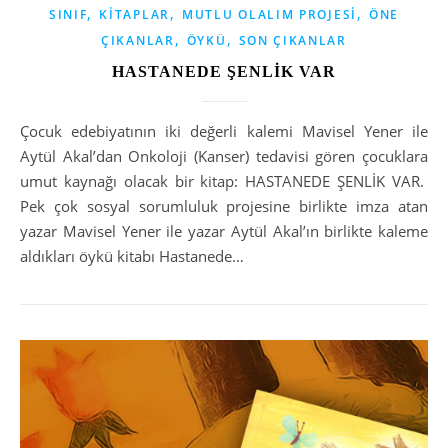
,
,
,
SINIF
KITAPLAR
MUTLU OLALIM PROJESI
ÖNE
,
,
ÇIKANLAR
ÖYKÜ
SON ÇIKANLAR
HASTANEDE ŞENLİK VAR
Çocuk edebiyatının iki değerli kalemi Mavisel Yener ile
Aytül Akal’dan Onkoloji (Kanser) tedavisi gören çocuklara
umut kaynağı olacak bir kitap: HASTANEDE ŞENLİK VAR.
Pek çok sosyal sorumluluk projesine birlikte imza atan
yazar Mavisel Yener ile yazar Aytül Akal’ın birlikte kaleme
aldıkları öykü kitabı Hastanede…