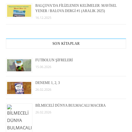
BALÇOVA’DA FİLİZLENEN KELİMELER: MAVİSEL
YENER / BALOVA DERGİ #1 (ARALIK 2025)
16.12.2025
SON KİTAPLAR
FUTBOLUN ŞİFRELERİ
15.06.2026
DENEME 1, 2, 3
26.02.2026
BİLMECELİ DÜNYA BULMACALI MACERA
26.02.2026