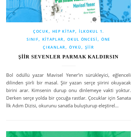
,
,
ÇOCUK
HEP KITAP
İLKOKUL 1.
,
,
,
SINIF
KITAPLAR
OKUL ÖNCESI
ÖNE
,
,
ÇIKANLAR
ÖYKÜ
ŞIIR
ŞİİR SEVENLER PARMAK KALDIRSIN
Bol ödüllü yazar Mavisel Yener’in sürükleyici, eğlenceli
dilinden şiirli bir masal. Şiir yazan serçe şiirini okuyacak
birini arar. Kimsenin durup onu dinlemeye vakti yoktur.
Derken serçe yolda bir çocuğa rastlar. Çocuklar için Sanata
İlk Adım Dizisi, okurunu sanatla buluşturup eleştirel…