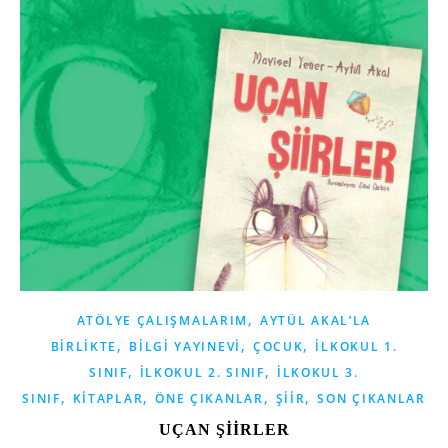
,
ATÖLYE ÇALIŞMALARIM
AYTÜL AKAL’LA
,
,
,
BIRLIKTE
BILGI YAYINEVI
ÇOCUK
İLKOKUL 1.
,
,
SINIF
İLKOKUL 2. SINIF
İLKOKUL 3.
,
,
,
,
SINIF
KITAPLAR
ÖNE ÇIKANLAR
ŞIIR
SON ÇIKANLAR
UÇAN ŞİİRLER