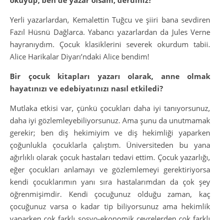
okuyup, ben de yazar olsam, derdiniz?
Yerli yazarlardan, Kemalettin Tuğcu ve şiiri bana sevdiren
Fazıl Hüsnü Dağlarca. Yabancı yazarlardan da Jules Verne
hayranıydım. Çocuk klasiklerini severek okurdum tabii.
Alice Harikalar Diyarı’ndaki Alice bendim!
Bir çocuk kitapları yazarı olarak, anne olmak
hayatınızı ve edebiyatınızı nasıl etkiledi?
Mutlaka etkisi var, çünkü çocukları daha iyi tanıyorsunuz,
daha iyi gözlemleyebiliyorsunuz. Ama şunu da unutmamak
gerekir; ben diş hekimiyim ve diş hekimliği yaparken
çoğunlukla çocuklarla çalıştım. Üniversiteden bu yana
ağırlıklı olarak çocuk hastaları tedavi ettim. Çocuk yazarlığı,
eğer çocukları anlamayı ve gözlemlemeyi gerektiriyorsa
kendi çocuklarımın yanı sıra hastalarımdan da çok şey
öğrenmişimdir. Kendi çocuğunuz olduğu zaman, kaç
çocuğunuz varsa o kadar tip biliyorsunuz ama hekimlik
yaparken çok farklı sosyo-ekonomik çevrelerden çok farklı