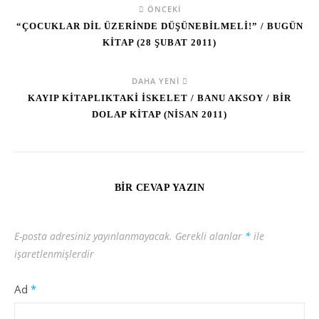
ÖNCEKI
“ÇOCUKLAR DİL ÜZERİNDE DÜŞÜNEBİLMELİ!” / BUGÜN
KİTAP (28 ŞUBAT 2011)
DAHA YENI
KAYIP KİTAPLIKTAKİ İSKELET / BANU AKSOY / BİR
DOLAP KİTAP (NİSAN 2011)
BIR CEVAP YAZIN
E-posta adresiniz yayınlanmayacak.
Gerekli alanlar
*
ile
işaretlenmişlerdir
Ad
*