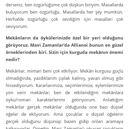
derseniz, ben özgürlüğüme çok düşkün biriyim. Masallarda
buluyorum ben özgürlüğü. Masallarda her şey mümkün.
Herhalde özgürlüğü çok sevdiğim için masalları çok
seviyorum.
Mekânların da öykülerinizde özel bir yeri olduğunu
görüyoruz. Mavi Zamanlar’da Allianoi bunun en güzel
örneklerinden biri. Sizin için kurguda mekânın önemi
nedir?
Mekânlar, mimari beni çok etkiliyor. Mekân kurgusu güçlü
olmadığında, yazdıklarım çıplak kalmış, yavan olmuş gibi
hissediyorum. Kararlarımıza, seçimlerimize, eylemlerimize
yön verir mekânlar; ben de etkilendiğim mekânlara
öykü/roman karakterlerimi getiriyorum. Anlattığım
mekânlar gerçek mekânlar olduğunda ona bazı düşsel
öğeler de ekliyorum. Ama çocuklar o düşsel öğelerin
gerçek olduğunu düşünüp bazen gidip onları aramaya
kalkışıyorlar. Örneğin, Mavi Zamanlar’ı okuyan çocukların