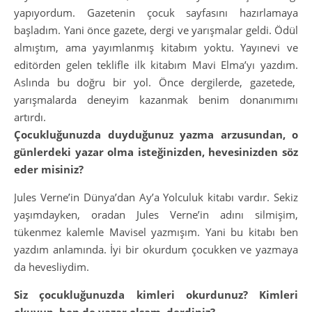
yapıyordum. Gazetenin çocuk sayfasını hazırlamaya
başladım. Yani önce gazete, dergi ve yarışmalar geldi. Ödül
almıştım, ama yayımlanmış kitabım yoktu. Yayınevi ve
editörden gelen teklifle ilk kitabım Mavi Elma’yı yazdım.
Aslında bu doğru bir yol. Önce dergilerde, gazetede,
yarışmalarda deneyim kazanmak benim donanımımı
artırdı.
Çocukluğunuzda duyduğunuz yazma arzusundan, o
günlerdeki yazar olma isteğinizden, hevesinizden söz
eder misiniz?
Jules Verne’in Dünya’dan Ay’a Yolculuk kitabı vardır. Sekiz
yaşımdayken, oradan Jules Verne’in adını silmişim,
tükenmez kalemle Mavisel yazmışım. Yani bu kitabı ben
yazdım anlamında. İyi bir okurdum çocukken ve yazmaya
da hevesliydim.
Siz çocukluğunuzda kimleri okurdunuz? Kimleri