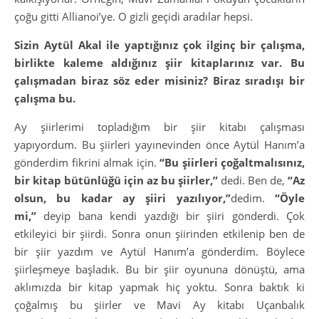
çoğu gitti Allianoi’ye. O gizli geçidi aradılar hepsi.
Sizin Aytül Akal ile yaptığınız çok ilginç bir çalışma,
birlikte kaleme aldığınız şiir kitaplarınız var. Bu
çalışmadan biraz söz eder misiniz? Biraz sıradışı bir
çalışma bu.
Ay şiirlerimi topladığım bir şiir kitabı çalışması
yapıyordum. Bu şiirleri yayınevinden önce Aytül Hanım’a
gönderdim fikrini almak için.
“Bu şiirleri çoğaltmalısınız,
bir kitap bütünlüğü için az bu şiirler,”
dedi. Ben de,
“Az
olsun, bu kadar ay şiiri yazılıyor,”
dedim.
“Öyle
mi,”
deyip bana kendi yazdığı bir şiiri gönderdi. Çok
etkileyici bir şiirdi. Sonra onun şiirinden etkilenip ben de
bir şiir yazdım ve Aytül Hanım’a gönderdim. Böylece
şiirleşmeye başladık. Bu bir şiir oyununa dönüştü, ama
aklımızda bir kitap yapmak hiç yoktu. Sonra baktık ki
çoğalmış bu şiirler ve Mavi Ay kitabı Uçanbalık