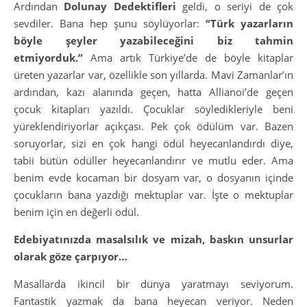
Ardından
Dolunay Dedektifleri
geldi, o seriyi de çok
sevdiler. Bana hep şunu söylüyorlar:
“Türk yazarların
böyle şeyler yazabileceğini biz tahmin
etmiyorduk.”
Ama artık Türkiye’de de böyle kitaplar
üreten yazarlar var, özellikle son yıllarda. Mavi Zamanlar’ın
ardından, kazı alanında geçen, hatta Allianoi’de geçen
çocuk kitapları yazıldı. Çocuklar söyledikleriyle beni
yüreklendiriyorlar açıkçası. Pek çok ödülüm var. Bazen
soruyorlar, sizi en çok hangi ödül heyecanlandırdı diye,
tabii bütün ödüller heyecanlandırır ve mutlu eder. Ama
benim evde kocaman bir dosyam var, o dosyanın içinde
çocukların bana yazdığı mektuplar var. İşte o mektuplar
benim için en değerli ödül.
Edebiyatınızda masalsılık ve mizah, baskın unsurlar
olarak göze çarpıyor…
Masallarda ikincil bir dünya yaratmayı seviyorum.
Fantastik yazmak da bana heyecan veriyor. Neden