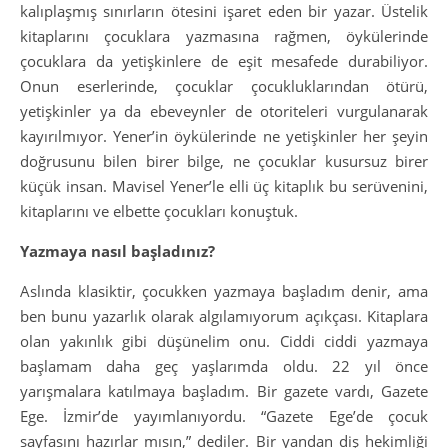
kalıplaşmış sınırların ötesini işaret eden bir yazar. Üstelik
kitaplarını çocuklara yazmasına rağmen, öykülerinde
çocuklara da yetişkinlere de eşit mesafede durabiliyor.
Onun eserlerinde, çocuklar çocukluklarından ötürü,
yetişkinler ya da ebeveynler de otoriteleri vurgulanarak
kayırılmıyor. Yener’in öykülerinde ne yetişkinler her şeyin
doğrusunu bilen birer bilge, ne çocuklar kusursuz birer
küçük insan. Mavisel Yener’le elli üç kitaplık bu serüvenini,
kitaplarını ve elbette çocukları konuştuk.
Yazmaya nasıl başladınız?
Aslında klasiktir, çocukken yazmaya başladım denir, ama
ben bunu yazarlık olarak algılamıyorum açıkçası. Kitaplara
olan yakınlık gibi düşünelim onu. Ciddi ciddi yazmaya
başlamam daha geç yaşlarımda oldu. 22 yıl önce
yarışmalara katılmaya başladım. Bir gazete vardı, Gazete
Ege. İzmir’de yayımlanıyordu. “Gazete Ege’de çocuk
sayfasını hazırlar mısın,” dediler. Bir yandan diş hekimliği