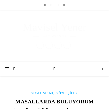
Mavisel Yener
Resmi Web Sitesi
,
SICAK SICAK
SÖYLEŞILER
MASALLARDA BULUYORUM