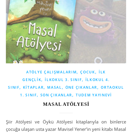
,
,
ATÖLYE ÇALIŞMALARIM
ÇOCUK
İLK
,
,
GENÇLIK
İLKOKUL 3. SINIF
İLKOKUL 4.
,
,
,
,
SINIF
KITAPLAR
MASAL
ÖNE ÇIKANLAR
ORTAOKUL
,
,
1. SINIF
SON ÇIKANLAR
TUDEM YAYINEVI
MASAL ATÖLYESİ
Şiir Atölyesi ve Öykü Atölyesi kitaplarıyla on binlerce
çocuğa ulaşan usta yazar Mavisel Yener’in yeni kitabı Masal