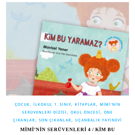
,
,
,
ÇOCUK
İLKOKUL 1. SINIF
KITAPLAR
MIMI'NIN
,
,
SERÜVENLERI DIZISI
OKUL ÖNCESI
ÖNE
,
,
ÇIKANLAR
SON ÇIKANLAR
UÇANBALIK YAYINEVI
MİMİ’NİN SERÜVENLERİ 4 / KİM BU