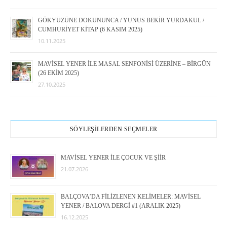
GÖKYÜZÜNE DOKUNUNCA / YUNUS BEKİR YURDAKUL /
CUMHURİYET KİTAP (6 KASIM 2025)
10.11.2025
MAVİSEL YENER İLE MASAL SENFONİSİ ÜZERİNE – BİRGÜN
(26 EKİM 2025)
27.10.2025
SÖYLEŞİLERDEN SEÇMELER
MAVİSEL YENER İLE ÇOCUK VE ŞİİR
21.07.2026
BALÇOVA’DA FİLİZLENEN KELİMELER: MAVİSEL
YENER / BALOVA DERGİ #1 (ARALIK 2025)
16.12.2025