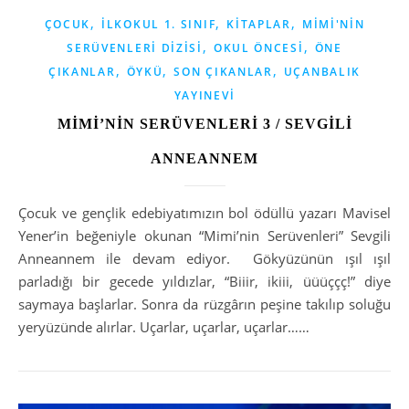
,
,
,
ÇOCUK
İLKOKUL 1. SINIF
KITAPLAR
MIMI'NIN
,
,
SERÜVENLERI DIZISI
OKUL ÖNCESI
ÖNE
,
,
,
ÇIKANLAR
ÖYKÜ
SON ÇIKANLAR
UÇANBALIK
YAYINEVI
MİMİ’NİN SERÜVENLERİ 3 / SEVGİLİ
ANNEANNEM
Çocuk ve gençlik edebiyatımızın bol ödüllü yazarı Mavisel
Yener’in beğeniyle okunan “Mimi’nin Serüvenleri” Sevgili
Anneannem ile devam ediyor. Gökyüzünün ışıl ışıl
parladığı bir gecede yıldızlar, “Biiir, ikiii, üüüççç!” diye
saymaya başlarlar. Sonra da rüzgârın peşine takılıp soluğu
yeryüzünde alırlar. Uçarlar, uçarlar, uçarlar……