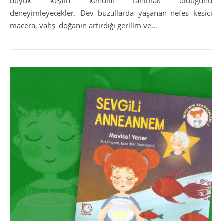
büyük keşfin kendini tanımak olduğunu
deneyimleyecekler. Dev buzullarda yaşanan nefes kesici
macera, vahşi doğanın artırdığı gerilim ve…