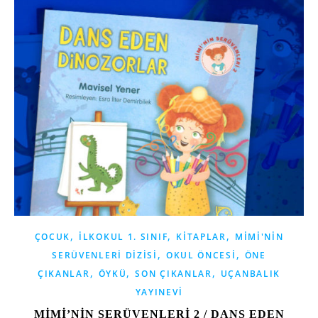
,
,
,
ÇOCUK
İLKOKUL 1. SINIF
KITAPLAR
MIMI'NIN
,
,
SERÜVENLERI DIZISI
OKUL ÖNCESI
ÖNE
,
,
,
ÇIKANLAR
ÖYKÜ
SON ÇIKANLAR
UÇANBALIK
YAYINEVI
MİMİ’NİN SERÜVENLERİ 2 / DANS EDEN