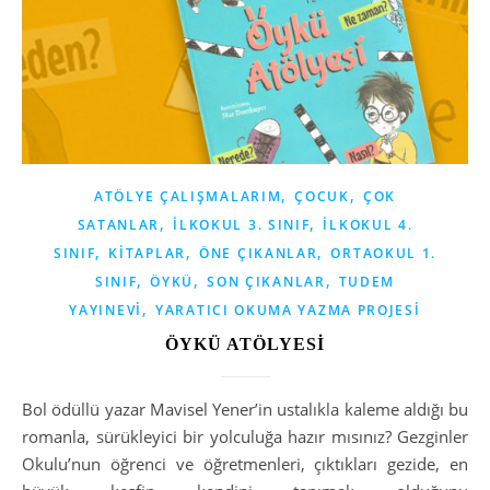
,
,
ATÖLYE ÇALIŞMALARIM
ÇOCUK
ÇOK
,
,
SATANLAR
İLKOKUL 3. SINIF
İLKOKUL 4.
,
,
,
SINIF
KITAPLAR
ÖNE ÇIKANLAR
ORTAOKUL 1.
,
,
,
SINIF
ÖYKÜ
SON ÇIKANLAR
TUDEM
,
YAYINEVI
YARATICI OKUMA YAZMA PROJESI
ÖYKÜ ATÖLYESİ
Bol ödüllü yazar Mavisel Yener’in ustalıkla kaleme aldığı bu
romanla, sürükleyici bir yolculuğa hazır mısınız? Gezginler
Okulu’nun öğrenci ve öğretmenleri, çıktıkları gezide, en