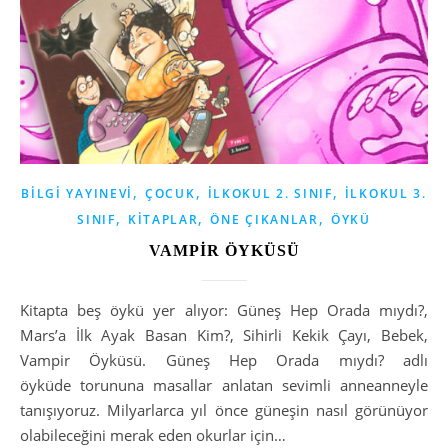
,
,
,
BILGI YAYINEVI
ÇOCUK
İLKOKUL 2. SINIF
İLKOKUL 3.
,
,
,
SINIF
KITAPLAR
ÖNE ÇIKANLAR
ÖYKÜ
VAMPİR ÖYKÜSÜ
Kitapta beş öykü yer alıyor: Güneş Hep Orada mıydı?,
Mars’a İlk Ayak Basan Kim?, Sihirli Kekik Çayı, Bebek,
Vampir Öyküsü. Güneş Hep Orada mıydı? adlı
öyküde torununa masallar anlatan sevimli anneanneyle
tanışıyoruz. Milyarlarca yıl önce güneşin nasıl görünüyor
olabileceğini merak eden okurlar için…