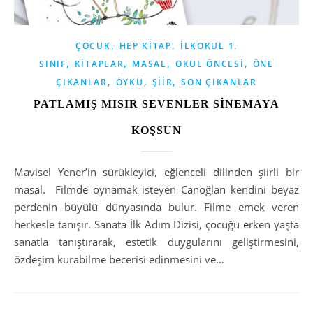
,
,
ÇOCUK
HEP KITAP
İLKOKUL 1.
,
,
,
,
SINIF
KITAPLAR
MASAL
OKUL ÖNCESI
ÖNE
,
,
,
ÇIKANLAR
ÖYKÜ
ŞIIR
SON ÇIKANLAR
PATLAMIŞ MISIR SEVENLER SİNEMAYA
KOŞSUN
Mavisel Yener’in sürükleyici, eğlenceli dilinden şiirli bir
masal. Filmde oynamak isteyen Canoğlan kendini beyaz
perdenin büyülü dünyasında bulur. Filme emek veren
herkesle tanışır. Sanata İlk Adım Dizisi, çocuğu erken yaşta
sanatla tanıştırarak, estetik duygularını geliştirmesini,
özdeşim kurabilme becerisi edinmesini ve…