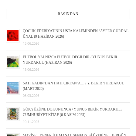
BASINDAN
ÇOCUK EDEBİYATININ USTA KALEMİNDEN / AYFER GÜRDAL
ÜNAL (9 HAZİRAN 2026)
15.06.2026
FUTBOL YALNIZCA FUTBOL DEĞİLDİR / YUNUS BEKİR
YURDAKUL (HAZİRAN 2026)
15.06.2026
SATI KADIN’DAN HATI ÇIRPAN’A… / Y. BEKİR YURDAKUL
(MART 2026)
03.03.2026
GÖKYÜZÜNE DOKUNUNCA / YUNUS BEKİR YURDAKUL /
CUMHURİYET KİTAP (6 KASIM 2025)
10.11.2025
MAVİSEL YENER İLE MASAL SENFONİSİ ÜZERİNE – BİRGÜN