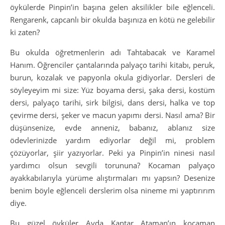
öykülerde Pinpin’in başına gelen aksilikler bile eğlenceli.
Rengarenk, capcanlı bir okulda başınıza en kötü ne gelebilir
ki zaten?
Bu okulda öğretmenlerin adı Tahtabacak ve Karamel
Hanım. Öğrenciler çantalarında palyaço tarihi kitabı, peruk,
burun, kozalak ve papyonla okula gidiyorlar. Dersleri de
söyleyeyim mi size: Yüz boyama dersi, şaka dersi, kostüm
dersi, palyaço tarihi, sirk bilgisi, dans dersi, halka ve top
çevirme dersi, şeker ve macun yapımı dersi. Nasıl ama? Bir
düşünsenize, evde anneniz, babanız, ablanız size
ödevlerinizde yardım ediyorlar değil mi, problem
çözüyorlar, şiir yazıyorlar. Peki ya Pinpin’in ninesi nasıl
yardımcı olsun sevgili torununa? Kocaman palyaço
ayakkabılarıyla yürüme alıştırmaları mı yapsın? Desenize
benim böyle eğlenceli derslerim olsa nineme mi yaptırırım
diye.
Bu güzel öyküler Ayda Kantar Ataman’ın kocaman