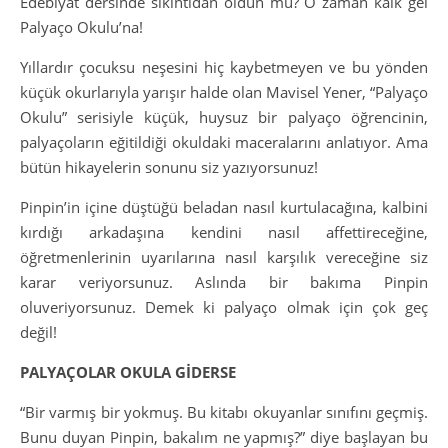
Edebiyat dersinde sıkıntıdan öldün mü? O zaman kalk gel
Palyaço Okulu’na!
Yıllardır çocuksu neşesini hiç kaybetmeyen ve bu yönden
küçük okurlarıyla yarışır halde olan Mavisel Yener, “Palyaço
Okulu” serisiyle küçük, huysuz bir palyaço öğrencinin,
palyaçoların eğitildiği okuldaki maceralarını anlatıyor. Ama
bütün hikayelerin sonunu siz yazıyorsunuz!
Pinpin’in içine düştüğü beladan nasıl kurtulacağına, kalbini
kırdığı arkadaşına kendini nasıl affettireceğine,
öğretmenlerinin uyarılarına nasıl karşılık vereceğine siz
karar veriyorsunuz. Aslında bir bakıma Pinpin
oluveriyorsunuz. Demek ki palyaço olmak için çok geç
değil!
PALYAÇOLAR OKULA GİDERSE
“Bir varmış bir yokmuş. Bu kitabı okuyanlar sınıfını geçmiş.
Bunu duyan Pinpin, bakalım ne yapmış?” diye başlayan bu