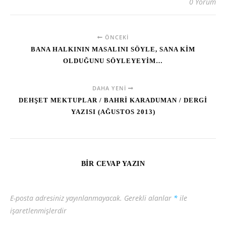
0 Yorum
ÖNCEKI
BANA HALKININ MASALINI SÖYLE, SANA KİM
OLDUĞUNU SÖYLEYEYİM…
DAHA YENI
DEHŞET MEKTUPLAR / BAHRİ KARADUMAN / DERGİ
YAZISI (AĞUSTOS 2013)
BIR CEVAP YAZIN
E-posta adresiniz yayınlanmayacak.
Gerekli alanlar
*
ile
işaretlenmişlerdir