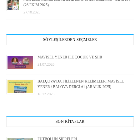
(26 EKİM 2025)
27.10.2025
SÖYLEŞİLERDEN SEÇMELER
MAVİSEL YENER İLE ÇOCUK VE ŞİİR
21.07.2026
BALÇOVA’DA FİLİZLENEN KELİMELER: MAVİSEL
YENER / BALOVA DERGİ #1 (ARALIK 2025)
16.12.2025
SON KİTAPLAR
FUTBOLUN ŞİFRELERİ