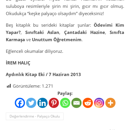
suluboya resimleriyle şirin mi şirin, gıcır mı gıcır olmuş.
Okudukça “keşke palyaço olsaydım” diyeceksiniz!
Beş kitaplık bu serideki kitaplar şunlar:
Ödevimi Kim
Yapar?
,
Sınıftaki Aslan
,
Çantadaki Hazine
,
Sınıfta
Karmaşa
ve
Unuttum Öğretmenim
.
Eğlenceli okumalar diliyoruz.
İREM HALIÇ
Aydınlık Kitap Eki / 7 Haziran 2013
Görüntüleme:
1.271
Paylaş:
Değerlendirme - Palyaço Okulu